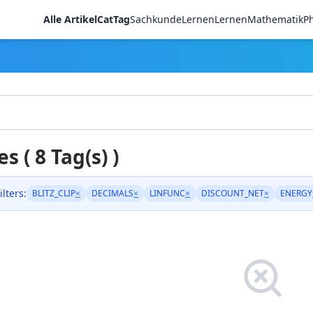
Alle Artikel
CatTag
Sachkunde
LernenLernen
Mathematik
Ph
es ( 8 Tag(s) )
ilters:
BLITZ_CLIP
×
DECIMALS
×
LINFUNC
×
DISCOUNT_NET
×
ENERGY