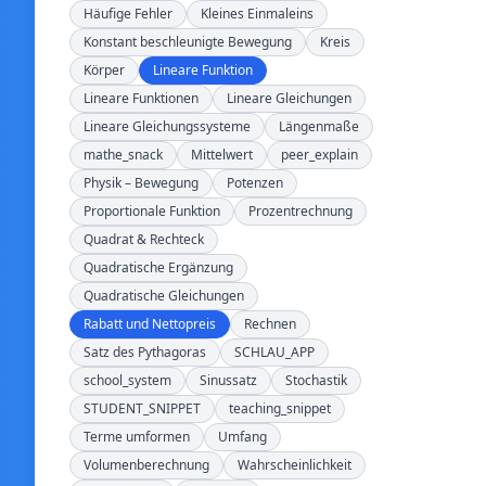
Häufige Fehler
Kleines Einmaleins
Konstant beschleunigte Bewegung
Kreis
Körper
Lineare Funktion
Lineare Funktionen
Lineare Gleichungen
Lineare Gleichungssysteme
Längenmaße
mathe_snack
Mittelwert
peer_explain
Physik – Bewegung
Potenzen
Proportionale Funktion
Prozentrechnung
Quadrat & Rechteck
Quadratische Ergänzung
Quadratische Gleichungen
Rabatt und Nettopreis
Rechnen
Satz des Pythagoras
SCHLAU_APP
school_system
Sinussatz
Stochastik
STUDENT_SNIPPET
teaching_snippet
Terme umformen
Umfang
Volumenberechnung
Wahrscheinlichkeit