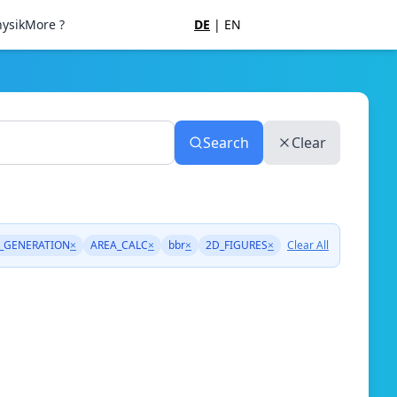
ysik
More ?
DE
|
EN
Search
Clear
_GENERATION
×
AREA_CALC
×
bbr
×
2D_FIGURES
×
Clear All