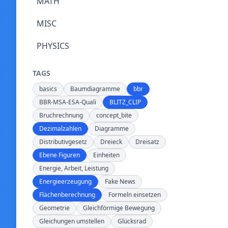
MATH
MISC
PHYSICS
TAGS
basics
Baumdiagramme
bbr
BBR-MSA-ESA-Quali
BLITZ_CLIP
Bruchrechnung
concept_bite
Dezimalzahlen
Diagramme
Distributivgesetz
Dreieck
Dreisatz
Ebene Figuren
Einheiten
Energie, Arbeit, Leistung
Energieerzeugung
Fake News
Flächenberechnung
Formeln einsetzen
Geometrie
Gleichförmige Bewegung
Gleichungen umstellen
Glücksrad