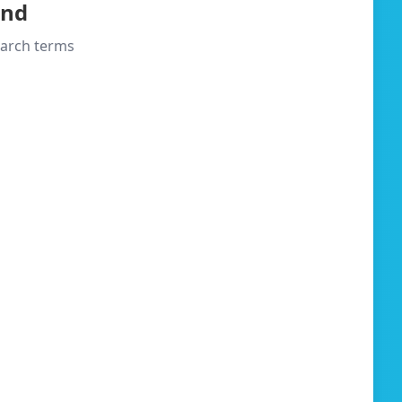
und
search terms