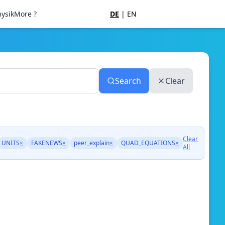
ysik
More ?
DE
|
EN
Search
Clear
Clear
UNITS
×
FAKENEWS
×
peer_explain
×
QUAD_EQUATIONS
×
All