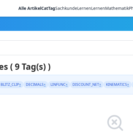
Alle Artikel
CatTag
Sachkunde
LernenLernen
Mathematik
Ph
es ( 9 Tag(s) )
BLITZ_CLIP
×
DECIMALS
×
LINFUNC
×
DISCOUNT_NET
×
KINEMATICS
×