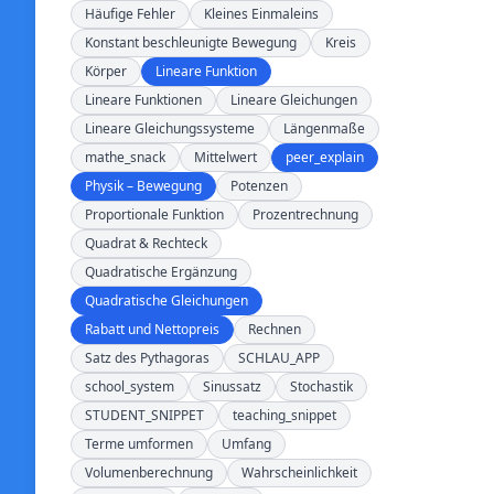
Häufige Fehler
Kleines Einmaleins
Konstant beschleunigte Bewegung
Kreis
Körper
Lineare Funktion
Lineare Funktionen
Lineare Gleichungen
Lineare Gleichungssysteme
Längenmaße
mathe_snack
Mittelwert
peer_explain
Physik – Bewegung
Potenzen
Proportionale Funktion
Prozentrechnung
Quadrat & Rechteck
Quadratische Ergänzung
Quadratische Gleichungen
Rabatt und Nettopreis
Rechnen
Satz des Pythagoras
SCHLAU_APP
school_system
Sinussatz
Stochastik
STUDENT_SNIPPET
teaching_snippet
Terme umformen
Umfang
Volumenberechnung
Wahrscheinlichkeit