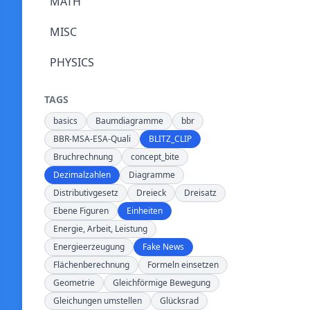
MATH
MISC
PHYSICS
TAGS
basics
Baumdiagramme
bbr
BBR-MSA-ESA-Quali
BLITZ_CLIP
Bruchrechnung
concept_bite
Dezimalzahlen
Diagramme
Distributivgesetz
Dreieck
Dreisatz
Ebene Figuren
Einheiten
Energie, Arbeit, Leistung
Energieerzeugung
Fake News
Flächenberechnung
Formeln einsetzen
Geometrie
Gleichförmige Bewegung
Gleichungen umstellen
Glücksrad