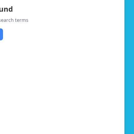
ound
 search terms