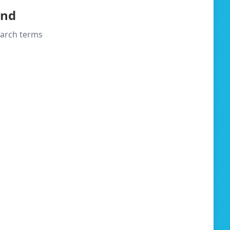
und
search terms