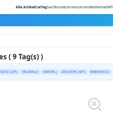
Alle Artikel
CatTag
Sachkunde
LernenLernen
Mathematik
Ph
es ( 9 Tag(s) )
BLITZ_CLIP
×
DECIMALS
×
LINFUNC
×
DISCOUNT_NET
×
KINEMATICS
×