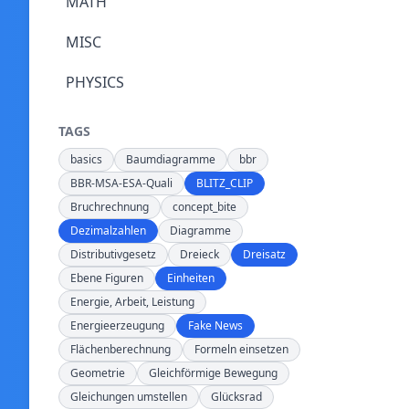
MATH
MISC
PHYSICS
TAGS
basics
Baumdiagramme
bbr
BBR-MSA-ESA-Quali
BLITZ_CLIP
Bruchrechnung
concept_bite
Dezimalzahlen
Diagramme
Distributivgesetz
Dreieck
Dreisatz
Ebene Figuren
Einheiten
Energie, Arbeit, Leistung
Energieerzeugung
Fake News
Flächenberechnung
Formeln einsetzen
Geometrie
Gleichförmige Bewegung
Gleichungen umstellen
Glücksrad