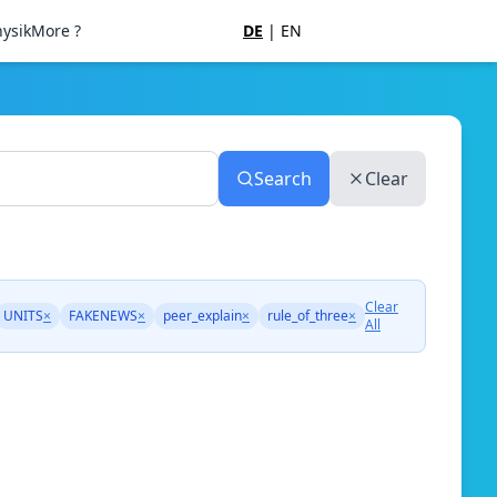
ysik
More ?
DE
|
EN
Search
Clear
Clear
UNITS
×
FAKENEWS
×
peer_explain
×
rule_of_three
×
All