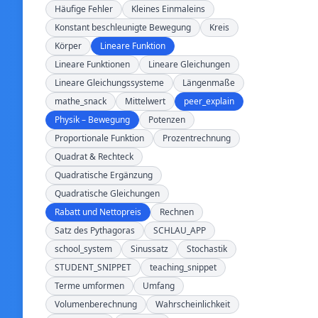
Häufige Fehler
Kleines Einmaleins
Konstant beschleunigte Bewegung
Kreis
Körper
Lineare Funktion
Lineare Funktionen
Lineare Gleichungen
Lineare Gleichungssysteme
Längenmaße
mathe_snack
Mittelwert
peer_explain
Physik – Bewegung
Potenzen
Proportionale Funktion
Prozentrechnung
Quadrat & Rechteck
Quadratische Ergänzung
Quadratische Gleichungen
Rabatt und Nettopreis
Rechnen
Satz des Pythagoras
SCHLAU_APP
school_system
Sinussatz
Stochastik
STUDENT_SNIPPET
teaching_snippet
Terme umformen
Umfang
Volumenberechnung
Wahrscheinlichkeit