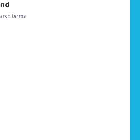
und
search terms