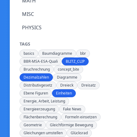
MATH
MISC
PHYSICS
TAGS
basics
Baumdiagramme
bbr
BBR-MSA-ESA-Quali
BLITZ_CLIP
Bruchrechnung
concept_bite
Dezimalzahlen
Diagramme
Distributivgesetz
Dreieck
Dreisatz
Ebene Figuren
Einheiten
Energie, Arbeit, Leistung
Energieerzeugung
Fake News
Flächenberechnung
Formeln einsetzen
Geometrie
Gleichförmige Bewegung
Gleichungen umstellen
Glücksrad