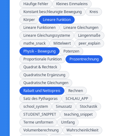
Häufige Fehler
Kleines Einmaleins
Konstant beschleunigte Bewegung
Kreis
Körper
Lineare Funktion
Lineare Funktionen
Lineare Gleichungen
Lineare Gleichungssysteme
Längenmaße
mathe_snack
Mittelwert
peer_explain
Physik – Bewegung
Potenzen
Proportionale Funktion
Prozentrechnung
Quadrat & Rechteck
Quadratische Ergänzung
Quadratische Gleichungen
Rabatt und Nettopreis
Rechnen
Satz des Pythagoras
SCHLAU_APP
school_system
Sinussatz
Stochastik
STUDENT_SNIPPET
teaching_snippet
Terme umformen
Umfang
Volumenberechnung
Wahrscheinlichkeit