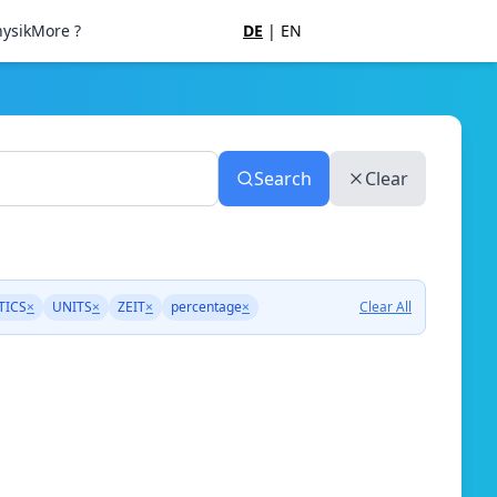
ysik
More ?
DE
|
EN
Search
Clear
TICS
×
UNITS
×
ZEIT
×
percentage
×
Clear All