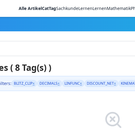
Alle Artikel
CatTag
Sachkunde
LernenLernen
Mathematik
Ph
es ( 8 Tag(s) )
ilters:
BLITZ_CLIP
×
DECIMALS
×
LINFUNC
×
DISCOUNT_NET
×
KINEMA