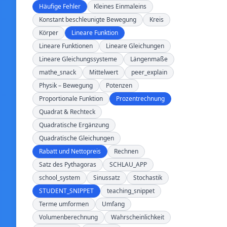
Häufige Fehler
Kleines Einmaleins
Konstant beschleunigte Bewegung
Kreis
Körper
Lineare Funktion
Lineare Funktionen
Lineare Gleichungen
Lineare Gleichungssysteme
Längenmaße
mathe_snack
Mittelwert
peer_explain
Physik – Bewegung
Potenzen
Proportionale Funktion
Prozentrechnung
Quadrat & Rechteck
Quadratische Ergänzung
Quadratische Gleichungen
Rabatt und Nettopreis
Rechnen
Satz des Pythagoras
SCHLAU_APP
school_system
Sinussatz
Stochastik
STUDENT_SNIPPET
teaching_snippet
Terme umformen
Umfang
Volumenberechnung
Wahrscheinlichkeit