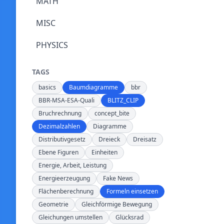
MATH
MISC
PHYSICS
TAGS
basics
Baumdiagramme
bbr
BBR-MSA-ESA-Quali
BLITZ_CLIP
Bruchrechnung
concept_bite
Dezimalzahlen
Diagramme
Distributivgesetz
Dreieck
Dreisatz
Ebene Figuren
Einheiten
Energie, Arbeit, Leistung
Energieerzeugung
Fake News
Flächenberechnung
Formeln einsetzen
Geometrie
Gleichförmige Bewegung
Gleichungen umstellen
Glücksrad