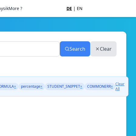
ysik
More ?
DE
|
EN
Search
Clear
Clear
ORMULA
×
percentage
×
STUDENT_SNIPPET
×
COMMONERR
×
All