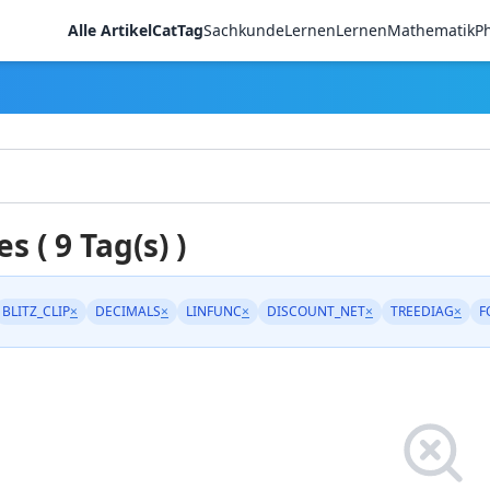
Alle Artikel
CatTag
Sachkunde
LernenLernen
Mathematik
Ph
es ( 9 Tag(s) )
BLITZ_CLIP
×
DECIMALS
×
LINFUNC
×
DISCOUNT_NET
×
TREEDIAG
×
F