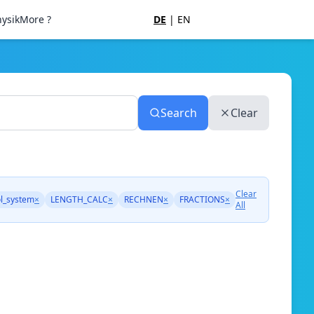
ysik
More ?
DE
|
EN
Search
Clear
Clear
l_system
×
LENGTH_CALC
×
RECHNEN
×
FRACTIONS
×
All