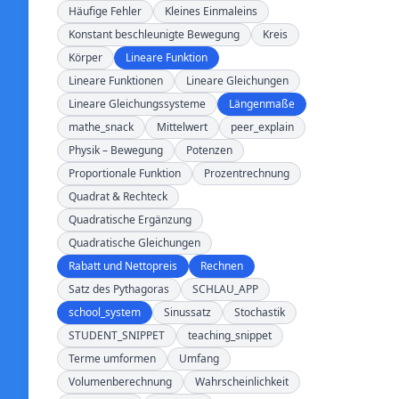
Häufige Fehler
Kleines Einmaleins
Konstant beschleunigte Bewegung
Kreis
Körper
Lineare Funktion
Lineare Funktionen
Lineare Gleichungen
Lineare Gleichungssysteme
Längenmaße
mathe_snack
Mittelwert
peer_explain
Physik – Bewegung
Potenzen
Proportionale Funktion
Prozentrechnung
Quadrat & Rechteck
Quadratische Ergänzung
Quadratische Gleichungen
Rabatt und Nettopreis
Rechnen
Satz des Pythagoras
SCHLAU_APP
school_system
Sinussatz
Stochastik
STUDENT_SNIPPET
teaching_snippet
Terme umformen
Umfang
Volumenberechnung
Wahrscheinlichkeit