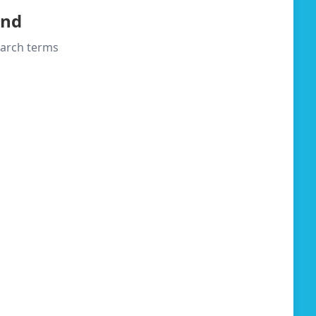
und
search terms