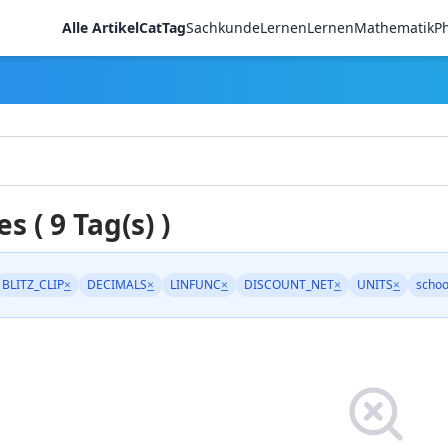
Alle Artikel
CatTag
Sachkunde
LernenLernen
Mathematik
Ph
es ( 9 Tag(s) )
BLITZ_CLIP
×
DECIMALS
×
LINFUNC
×
DISCOUNT_NET
×
UNITS
×
schoo