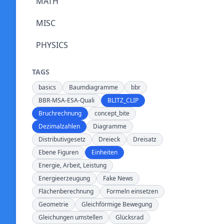
MATH
MISC
PHYSICS
TAGS
basics
Baumdiagramme
bbr
BBR-MSA-ESA-Quali
BLITZ_CLIP
Bruchrechnung
concept_bite
Dezimalzahlen
Diagramme
Distributivgesetz
Dreieck
Dreisatz
Ebene Figuren
Einheiten
Energie, Arbeit, Leistung
Energieerzeugung
Fake News
Flächenberechnung
Formeln einsetzen
Geometrie
Gleichförmige Bewegung
Gleichungen umstellen
Glücksrad