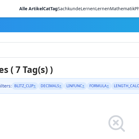
Alle Artikel
CatTag
Sachkunde
LernenLernen
Mathematik
Ph
es ( 7 Tag(s) )
ilters:
BLITZ_CLIP
×
DECIMALS
×
LINFUNC
×
FORMULA
×
LENGTH_CAL