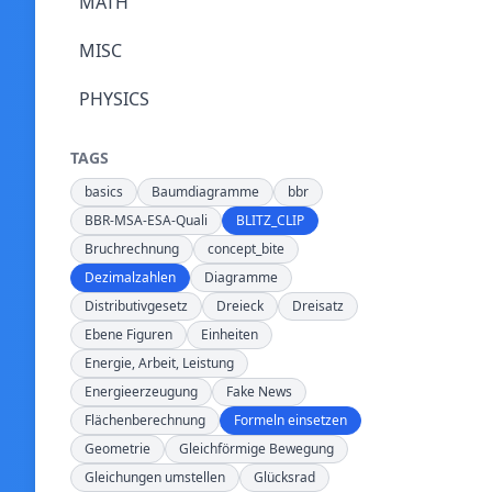
MATH
MISC
PHYSICS
TAGS
basics
Baumdiagramme
bbr
BBR-MSA-ESA-Quali
BLITZ_CLIP
Bruchrechnung
concept_bite
Dezimalzahlen
Diagramme
Distributivgesetz
Dreieck
Dreisatz
Ebene Figuren
Einheiten
Energie, Arbeit, Leistung
Energieerzeugung
Fake News
Flächenberechnung
Formeln einsetzen
Geometrie
Gleichförmige Bewegung
Gleichungen umstellen
Glücksrad