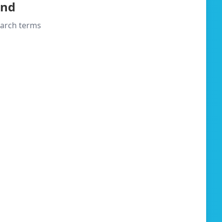
und
search terms