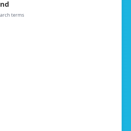
und
search terms