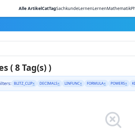
Alle Artikel
CatTag
Sachkunde
LernenLernen
Mathematik
Ph
es ( 8 Tag(s) )
ilters:
BLITZ_CLIP
×
DECIMALS
×
LINFUNC
×
FORMULA
×
POWERS
×
K