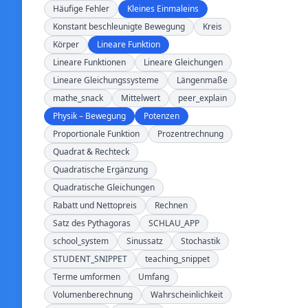
Häufige Fehler
Kleines Einmaleins
Konstant beschleunigte Bewegung
Kreis
Körper
Lineare Funktion
Lineare Funktionen
Lineare Gleichungen
Lineare Gleichungssysteme
Längenmaße
mathe_snack
Mittelwert
peer_explain
Physik – Bewegung
Potenzen
Proportionale Funktion
Prozentrechnung
Quadrat & Rechteck
Quadratische Ergänzung
Quadratische Gleichungen
Rabatt und Nettopreis
Rechnen
Satz des Pythagoras
SCHLAU_APP
school_system
Sinussatz
Stochastik
STUDENT_SNIPPET
teaching_snippet
Terme umformen
Umfang
Volumenberechnung
Wahrscheinlichkeit