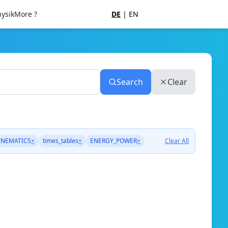
ysik
More ?
DE
|
EN
Search
Clear
INEMATICS
×
times_tables
×
ENERGY_POWER
×
Clear All