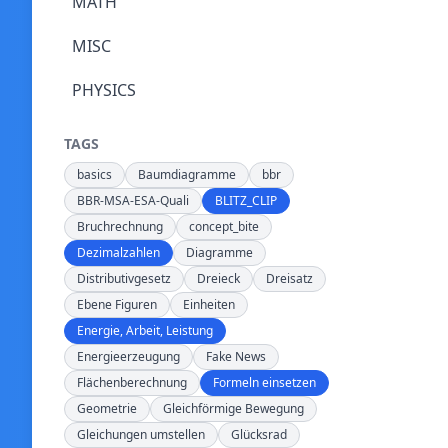
MATH
MISC
PHYSICS
TAGS
basics
Baumdiagramme
bbr
BBR-MSA-ESA-Quali
BLITZ_CLIP
Bruchrechnung
concept_bite
Dezimalzahlen
Diagramme
Distributivgesetz
Dreieck
Dreisatz
Ebene Figuren
Einheiten
Energie, Arbeit, Leistung
Energieerzeugung
Fake News
Flächenberechnung
Formeln einsetzen
Geometrie
Gleichförmige Bewegung
Gleichungen umstellen
Glücksrad