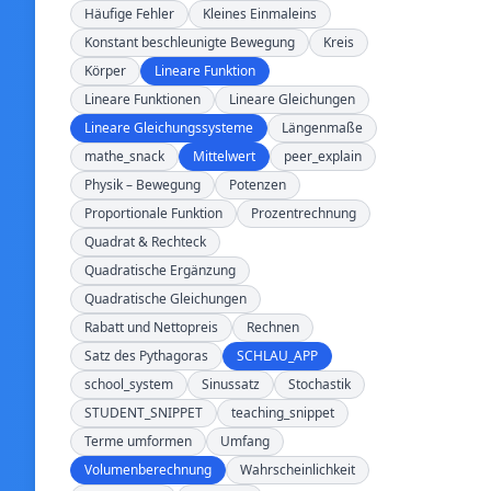
Häufige Fehler
Kleines Einmaleins
Konstant beschleunigte Bewegung
Kreis
Körper
Lineare Funktion
Lineare Funktionen
Lineare Gleichungen
Lineare Gleichungssysteme
Längenmaße
mathe_snack
Mittelwert
peer_explain
Physik – Bewegung
Potenzen
Proportionale Funktion
Prozentrechnung
Quadrat & Rechteck
Quadratische Ergänzung
Quadratische Gleichungen
Rabatt und Nettopreis
Rechnen
Satz des Pythagoras
SCHLAU_APP
school_system
Sinussatz
Stochastik
STUDENT_SNIPPET
teaching_snippet
Terme umformen
Umfang
Volumenberechnung
Wahrscheinlichkeit