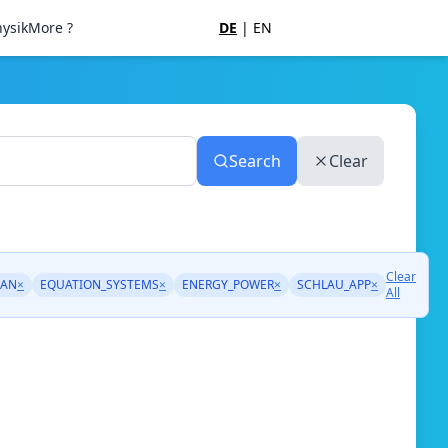
ysik
More ?
DE
|
EN
Search
Clear
Clear
AN
×
EQUATION_SYSTEMS
×
ENERGY_POWER
×
SCHLAU_APP
×
All