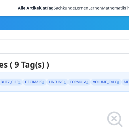
Alle Artikel
CatTag
Sachkunde
LernenLernen
Mathematik
Ph
es ( 9 Tag(s) )
BLITZ_CLIP
×
DECIMALS
×
LINFUNC
×
FORMULA
×
VOLUME_CALC
×
ME