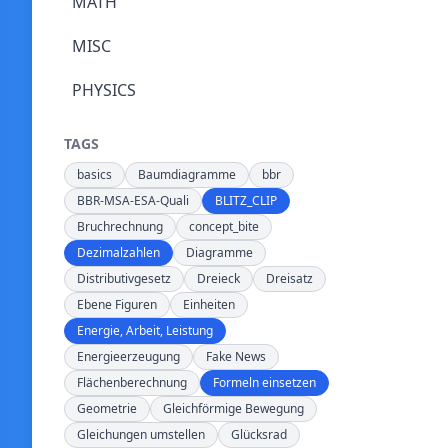
MATH
MISC
PHYSICS
TAGS
basics
Baumdiagramme
bbr
BBR-MSA-ESA-Quali
BLITZ_CLIP
Bruchrechnung
concept_bite
Dezimalzahlen
Diagramme
Distributivgesetz
Dreieck
Dreisatz
Ebene Figuren
Einheiten
Energie, Arbeit, Leistung
Energieerzeugung
Fake News
Flächenberechnung
Formeln einsetzen
Geometrie
Gleichförmige Bewegung
Gleichungen umstellen
Glücksrad