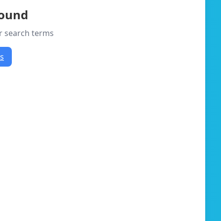
found
or search terms
rs