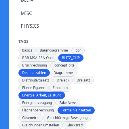
MATH
MISC
PHYSICS
TAGS
basics
Baumdiagramme
bbr
BBR-MSA-ESA-Quali
BLITZ_CLIP
Bruchrechnung
concept_bite
Dezimalzahlen
Diagramme
Distributivgesetz
Dreieck
Dreisatz
Ebene Figuren
Einheiten
Energie, Arbeit, Leistung
Energieerzeugung
Fake News
Flächenberechnung
Formeln einsetzen
Geometrie
Gleichförmige Bewegung
Gleichungen umstellen
Glücksrad