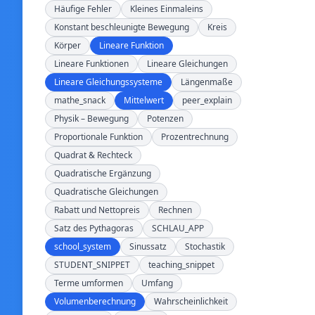
Häufige Fehler
Kleines Einmaleins
Konstant beschleunigte Bewegung
Kreis
Körper
Lineare Funktion
Lineare Funktionen
Lineare Gleichungen
Lineare Gleichungssysteme
Längenmaße
mathe_snack
Mittelwert
peer_explain
Physik – Bewegung
Potenzen
Proportionale Funktion
Prozentrechnung
Quadrat & Rechteck
Quadratische Ergänzung
Quadratische Gleichungen
Rabatt und Nettopreis
Rechnen
Satz des Pythagoras
SCHLAU_APP
school_system
Sinussatz
Stochastik
STUDENT_SNIPPET
teaching_snippet
Terme umformen
Umfang
Volumenberechnung
Wahrscheinlichkeit