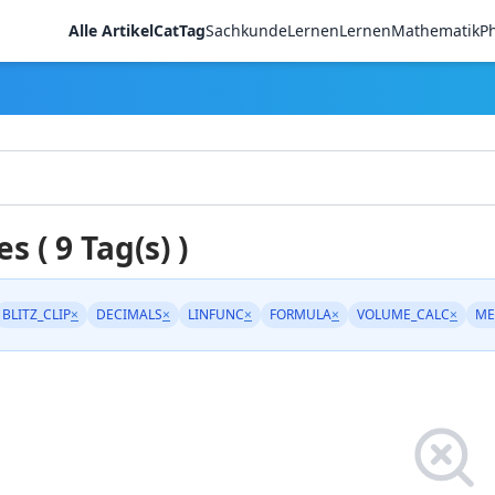
Alle Artikel
CatTag
Sachkunde
LernenLernen
Mathematik
Ph
es ( 9 Tag(s) )
BLITZ_CLIP
×
DECIMALS
×
LINFUNC
×
FORMULA
×
VOLUME_CALC
×
ME