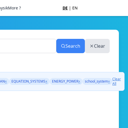
ysik
More ?
DE
|
EN
Search
Clear
Clear
AN
×
EQUATION_SYSTEMS
×
ENERGY_POWER
×
school_system
×
All