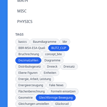
MATH
MISC
PHYSICS
TAGS
basics
Baumdiagramme
bbr
BBR-MSA-ESA-Quali
BLITZ_CLIP
Bruchrechnung
concept_bite
Dezimalzahlen
Diagramme
Distributivgesetz
Dreieck
Dreisatz
Ebene Figuren
Einheiten
Energie, Arbeit, Leistung
Energieerzeugung
Fake News
Flächenberechnung
Formeln einsetzen
Geometrie
Gleichförmige Bewegung
Gleichungen umstellen
Glücksrad