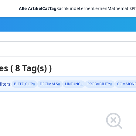
Alle Artikel
CatTag
Sachkunde
LernenLernen
Mathematik
Ph
es ( 8 Tag(s) )
ilters:
BLITZ_CLIP
×
DECIMALS
×
LINFUNC
×
PROBABILITY
×
COMMONE