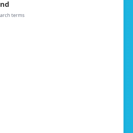
und
search terms