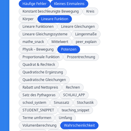
Häufige Fehler
Kleines Einmaleins
Konstant beschleunigte Bewegung
Kreis
Körper
Lineare Funktion
Lineare Funktionen
Lineare Gleichungen
Lineare Gleichungssysteme
Längenmaße
mathe_snack
Mittelwert
peer_explain
Physik – Bewegung
Potenzen
Proportionale Funktion
Prozentrechnung
Quadrat & Rechteck
Quadratische Ergänzung
Quadratische Gleichungen
Rabatt und Nettopreis
Rechnen
Satz des Pythagoras
SCHLAU_APP
school_system
Sinussatz
Stochastik
STUDENT_SNIPPET
teaching_snippet
Terme umformen
Umfang
Volumenberechnung
Wahrscheinlichkeit