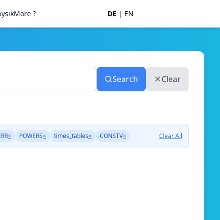
ysik
More ?
DE
|
EN
Search
Clear
RR
×
POWERS
×
times_tables
×
CONSTV
×
Clear All