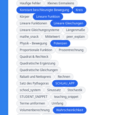
Häufige Fehler
Kleines Einmaleins
Konstant beschleunigte Bewegung
Kreis
Körper
Lineare Funktion
Lineare Funktionen
Lineare Gleichungen
Lineare Gleichungssysteme
Längenmaße
mathe_snack
Mittelwert
peer_explain
Physik – Bewegung
Potenzen
Proportionale Funktion
Prozentrechnung
Quadrat & Rechteck
Quadratische Ergänzung
Quadratische Gleichungen
Rabatt und Nettopreis
Rechnen
Satz des Pythagoras
SCHLAU_APP
school_system
Sinussatz
Stochastik
STUDENT_SNIPPET
teaching_snippet
Terme umformen
Umfang
Volumenberechnung
Wahrscheinlichkeit