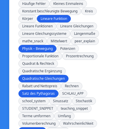
Häufige Fehler
Kleines Einmaleins
Konstant beschleunigte Bewegung
Kreis
Körper
Lineare Funktion
Lineare Funktionen
Lineare Gleichungen
Lineare Gleichungssysteme
Längenmaße
mathe_snack
Mittelwert
peer_explain
Physik – Bewegung
Potenzen
Proportionale Funktion
Prozentrechnung
Quadrat & Rechteck
Quadratische Ergänzung
Quadratische Gleichungen
Rabatt und Nettopreis
Rechnen
Satz des Pythagoras
SCHLAU_APP
school_system
Sinussatz
Stochastik
STUDENT_SNIPPET
teaching_snippet
Terme umformen
Umfang
Volumenberechnung
Wahrscheinlichkeit