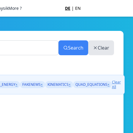
ysik
More ?
DE
|
EN
Search
Clear
Clear
_ENERGY
×
FAKENEWS
×
KINEMATICS
×
QUAD_EQUATIONS
×
All