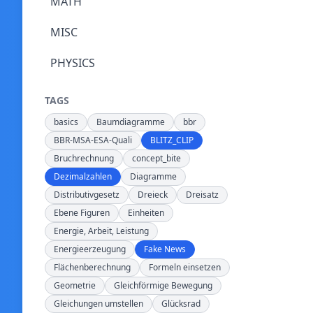
MATH
MISC
PHYSICS
TAGS
basics
Baumdiagramme
bbr
BBR-MSA-ESA-Quali
BLITZ_CLIP
Bruchrechnung
concept_bite
Dezimalzahlen
Diagramme
Distributivgesetz
Dreieck
Dreisatz
Ebene Figuren
Einheiten
Energie, Arbeit, Leistung
Energieerzeugung
Fake News
Flächenberechnung
Formeln einsetzen
Geometrie
Gleichförmige Bewegung
Gleichungen umstellen
Glücksrad