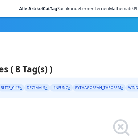
Alle Artikel
CatTag
Sachkunde
LernenLernen
Mathematik
Ph
es ( 8 Tag(s) )
BLITZ_CLIP
×
DECIMALS
×
LINFUNC
×
PYTHAGOREAN_THEOREM
×
WIND