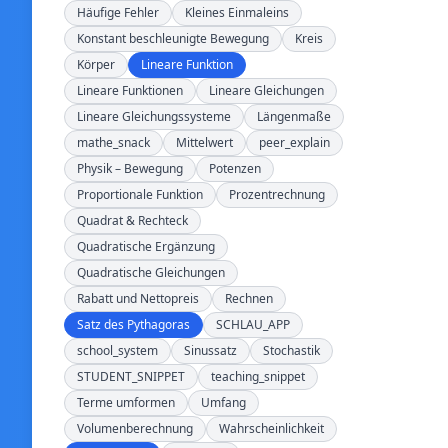
Häufige Fehler
Kleines Einmaleins
Konstant beschleunigte Bewegung
Kreis
Körper
Lineare Funktion
Lineare Funktionen
Lineare Gleichungen
Lineare Gleichungssysteme
Längenmaße
mathe_snack
Mittelwert
peer_explain
Physik – Bewegung
Potenzen
Proportionale Funktion
Prozentrechnung
Quadrat & Rechteck
Quadratische Ergänzung
Quadratische Gleichungen
Rabatt und Nettopreis
Rechnen
Satz des Pythagoras
SCHLAU_APP
school_system
Sinussatz
Stochastik
STUDENT_SNIPPET
teaching_snippet
Terme umformen
Umfang
Volumenberechnung
Wahrscheinlichkeit