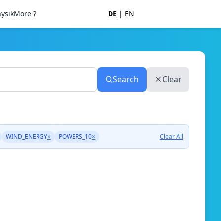
ysik
More ?
DE
|
EN
Search
Clear
WIND_ENERGY
×
POWERS_10
×
Clear All