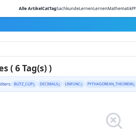
Alle Artikel
CatTag
Sachkunde
LernenLernen
Mathematik
Ph
es ( 6 Tag(s) )
ilters:
BLITZ_CLIP
×
DECIMALS
×
LINFUNC
×
PYTHAGOREAN_THEOREM
×