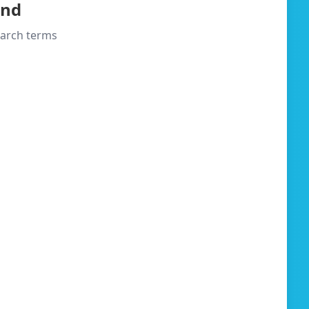
und
search terms