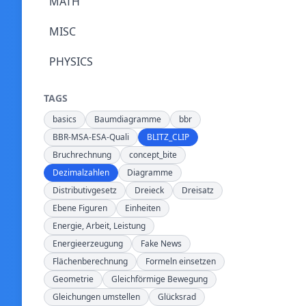
MATH
MISC
PHYSICS
TAGS
basics
Baumdiagramme
bbr
BBR-MSA-ESA-Quali
BLITZ_CLIP
Bruchrechnung
concept_bite
Dezimalzahlen
Diagramme
Distributivgesetz
Dreieck
Dreisatz
Ebene Figuren
Einheiten
Energie, Arbeit, Leistung
Energieerzeugung
Fake News
Flächenberechnung
Formeln einsetzen
Geometrie
Gleichförmige Bewegung
Gleichungen umstellen
Glücksrad