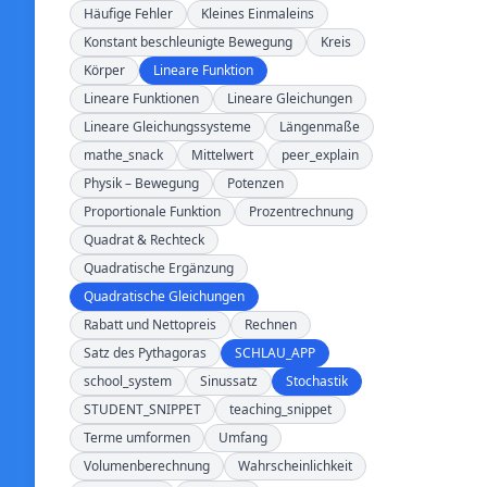
Häufige Fehler
Kleines Einmaleins
Konstant beschleunigte Bewegung
Kreis
Körper
Lineare Funktion
Lineare Funktionen
Lineare Gleichungen
Lineare Gleichungssysteme
Längenmaße
mathe_snack
Mittelwert
peer_explain
Physik – Bewegung
Potenzen
Proportionale Funktion
Prozentrechnung
Quadrat & Rechteck
Quadratische Ergänzung
Quadratische Gleichungen
Rabatt und Nettopreis
Rechnen
Satz des Pythagoras
SCHLAU_APP
school_system
Sinussatz
Stochastik
STUDENT_SNIPPET
teaching_snippet
Terme umformen
Umfang
Volumenberechnung
Wahrscheinlichkeit