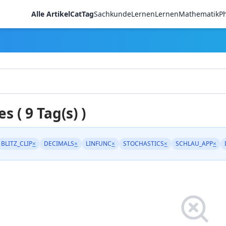
Alle Artikel
CatTag
Sachkunde
LernenLernen
Mathematik
Ph
es ( 9 Tag(s) )
BLITZ_CLIP
×
DECIMALS
×
LINFUNC
×
STOCHASTICS
×
SCHLAU_APP
×