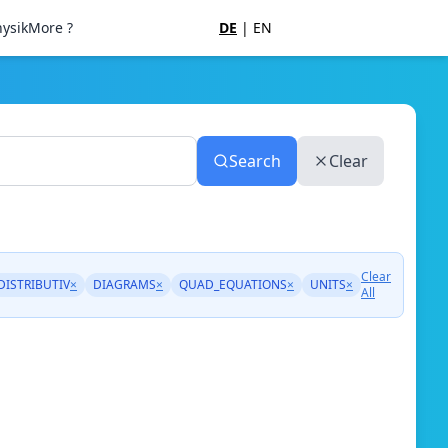
ysik
More ?
DE
|
EN
Search
Clear
Clear
DISTRIBUTIV
×
DIAGRAMS
×
QUAD_EQUATIONS
×
UNITS
×
All