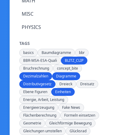
MATH
MISC
PHYSICS
TAGS
basics
Baumdiagramme
bbr
BBR-MSA-ESA-Quali
BLITZ_CLIP
Bruchrechnung
concept_bite
Dezimalzahlen
Diagramme
Distributivgesetz
Dreieck
Dreisatz
Ebene Figuren
Einheiten
Energie, Arbeit, Leistung
Energieerzeugung
Fake News
Flächenberechnung
Formeln einsetzen
Geometrie
Gleichförmige Bewegung
Gleichungen umstellen
Glücksrad