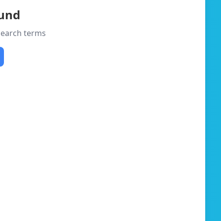
ound
 search terms