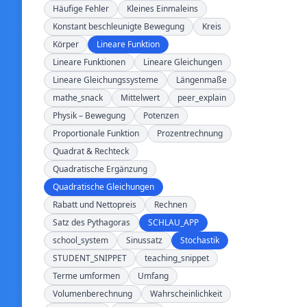
Häufige Fehler
Kleines Einmaleins
Konstant beschleunigte Bewegung
Kreis
Körper
Lineare Funktion
Lineare Funktionen
Lineare Gleichungen
Lineare Gleichungssysteme
Längenmaße
mathe_snack
Mittelwert
peer_explain
Physik – Bewegung
Potenzen
Proportionale Funktion
Prozentrechnung
Quadrat & Rechteck
Quadratische Ergänzung
Quadratische Gleichungen
Rabatt und Nettopreis
Rechnen
Satz des Pythagoras
SCHLAU_APP
school_system
Sinussatz
Stochastik
STUDENT_SNIPPET
teaching_snippet
Terme umformen
Umfang
Volumenberechnung
Wahrscheinlichkeit