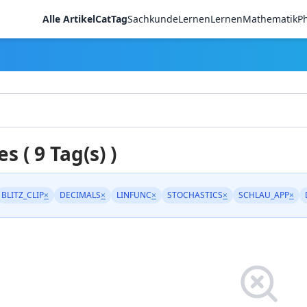
Alle Artikel
CatTag
Sachkunde
LernenLernen
Mathematik
Ph
es ( 9 Tag(s) )
BLITZ_CLIP
×
DECIMALS
×
LINFUNC
×
STOCHASTICS
×
SCHLAU_APP
×