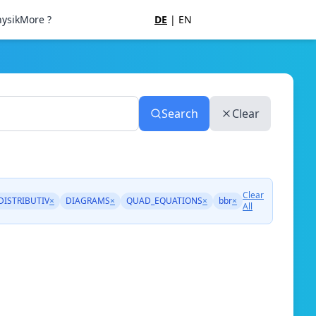
ysik
More ?
DE
|
EN
Search
Clear
Clear
DISTRIBUTIV
×
DIAGRAMS
×
QUAD_EQUATIONS
×
bbr
×
All