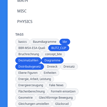
MATH
MISC
PHYSICS
TAGS
basics
Baumdiagramme
bbr
BBR-MSA-ESA-Quali
BLITZ_CLIP
Bruchrechnung
concept_bite
Dezimalzahlen
Diagramme
Distributivgesetz
Dreieck
Dreisatz
Ebene Figuren
Einheiten
Energie, Arbeit, Leistung
Energieerzeugung
Fake News
Flächenberechnung
Formeln einsetzen
Geometrie
Gleichförmige Bewegung
Gleichungen umstellen
Glücksrad