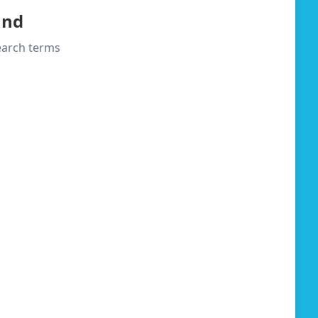
und
search terms