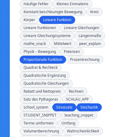
Häufige Fehler
Kleines Einmaleins
Konstant beschleunigte Bewegung
Kreis
Körper
Lineare Funktion
Lineare Funktionen
Lineare Gleichungen
Lineare Gleichungssysteme
Längenmaße
mathe_snack
Mittelwert
peer_explain
Physik – Bewegung
Potenzen
Proportionale Funktion
Prozentrechnung
Quadrat & Rechteck
Quadratische Ergänzung
Quadratische Gleichungen
Rabatt und Nettopreis
Rechnen
Satz des Pythagoras
SCHLAU_APP
school_system
Sinussatz
Stochastik
STUDENT_SNIPPET
teaching_snippet
Terme umformen
Umfang
Volumenberechnung
Wahrscheinlichkeit