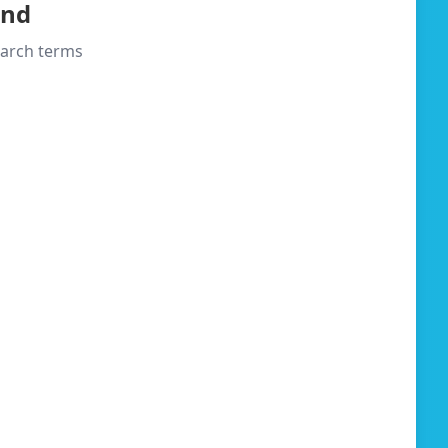
und
search terms