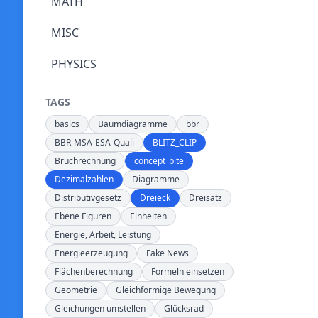
MATH
MISC
PHYSICS
TAGS
basics
Baumdiagramme
bbr
BBR-MSA-ESA-Quali
BLITZ_CLIP
Bruchrechnung
concept_bite
Dezimalzahlen
Diagramme
Distributivgesetz
Dreieck
Dreisatz
Ebene Figuren
Einheiten
Energie, Arbeit, Leistung
Energieerzeugung
Fake News
Flächenberechnung
Formeln einsetzen
Geometrie
Gleichförmige Bewegung
Gleichungen umstellen
Glücksrad