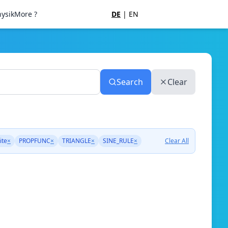
ysik
More ?
DE
|
EN
Search
Clear
ite
×
PROPFUNC
×
TRIANGLE
×
SINE_RULE
×
Clear All