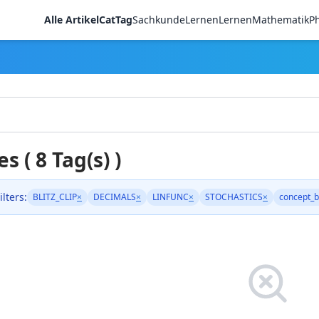
Alle Artikel
CatTag
Sachkunde
LernenLernen
Mathematik
Ph
es ( 8 Tag(s) )
ilters:
BLITZ_CLIP
×
DECIMALS
×
LINFUNC
×
STOCHASTICS
×
concept_b