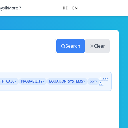
ysik
More ?
DE
|
EN
Search
Clear
Clear
TH_CALC
×
PROBABILITY
×
EQUATION_SYSTEMS
×
bbr
×
All