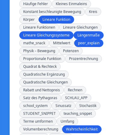
Häufige Fehler
Kleines Einmaleins
Konstant beschleunigte Bewegung
Kreis
Körper
Lineare Funktion
Lineare Funktionen
Lineare Gleichungen
Lineare Gleichungssysteme
Längenmaße
mathe_snack
Mittelwert
peer_explain
Physik – Bewegung
Potenzen
Proportionale Funktion
Prozentrechnung
Quadrat & Rechteck
Quadratische Ergänzung
Quadratische Gleichungen
Rabatt und Nettopreis
Rechnen
Satz des Pythagoras
SCHLAU_APP
school_system
Sinussatz
Stochastik
STUDENT_SNIPPET
teaching_snippet
Terme umformen
Umfang
Volumenberechnung
Wahrscheinlichkeit