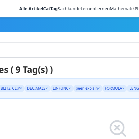
Alle Artikel
CatTag
Sachkunde
LernenLernen
Mathematik
Ph
es ( 9 Tag(s) )
BLITZ_CLIP
×
DECIMALS
×
LINFUNC
×
peer_explain
×
FORMULA
×
LENG