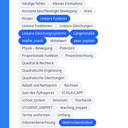
Häufige Fehler
Kleines Einmaleins
Konstant beschleunigte Bewegung
Kreis
Körper
Lineare Funktion
Lineare Funktionen
Lineare Gleichungen
Lineare Gleichungssysteme
Längenmaße
mathe_snack
Mittelwert
peer_explain
Physik – Bewegung
Potenzen
Proportionale Funktion
Prozentrechnung
Quadrat & Rechteck
Quadratische Ergänzung
Quadratische Gleichungen
Rabatt und Nettopreis
Rechnen
Satz des Pythagoras
SCHLAU_APP
school_system
Sinussatz
Stochastik
STUDENT_SNIPPET
teaching_snippet
Terme umformen
Umfang
Volumenberechnung
Wahrscheinlichkeit