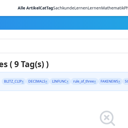
Alle Artikel
CatTag
Sachkunde
LernenLernen
Mathematik
Ph
es ( 9 Tag(s) )
BLITZ_CLIP
×
DECIMALS
×
LINFUNC
×
rule_of_three
×
FAKENEWS
×
S