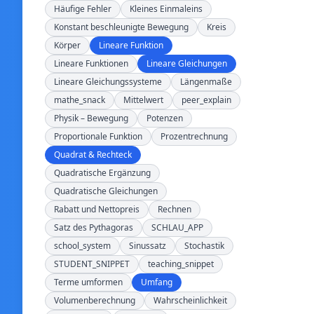
Häufige Fehler
Kleines Einmaleins
Konstant beschleunigte Bewegung
Kreis
Körper
Lineare Funktion
Lineare Funktionen
Lineare Gleichungen
Lineare Gleichungssysteme
Längenmaße
mathe_snack
Mittelwert
peer_explain
Physik – Bewegung
Potenzen
Proportionale Funktion
Prozentrechnung
Quadrat & Rechteck
Quadratische Ergänzung
Quadratische Gleichungen
Rabatt und Nettopreis
Rechnen
Satz des Pythagoras
SCHLAU_APP
school_system
Sinussatz
Stochastik
STUDENT_SNIPPET
teaching_snippet
Terme umformen
Umfang
Volumenberechnung
Wahrscheinlichkeit