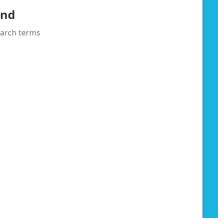
und
search terms