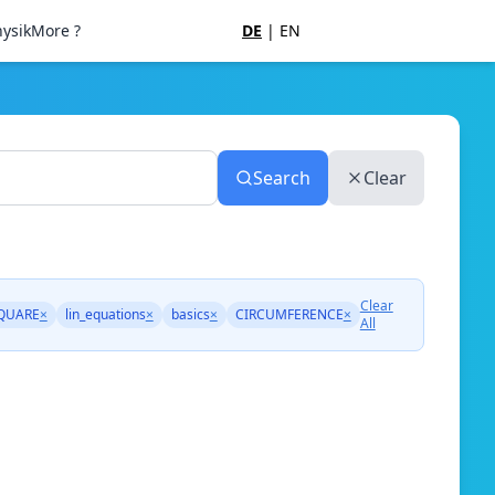
ysik
More ?
DE
|
EN
Search
Clear
Clear
QUARE
×
lin_equations
×
basics
×
CIRCUMFERENCE
×
All