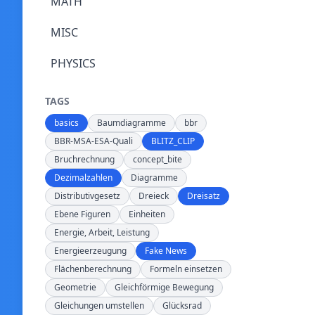
MATH
MISC
PHYSICS
TAGS
basics
Baumdiagramme
bbr
BBR-MSA-ESA-Quali
BLITZ_CLIP
Bruchrechnung
concept_bite
Dezimalzahlen
Diagramme
Distributivgesetz
Dreieck
Dreisatz
Ebene Figuren
Einheiten
Energie, Arbeit, Leistung
Energieerzeugung
Fake News
Flächenberechnung
Formeln einsetzen
Geometrie
Gleichförmige Bewegung
Gleichungen umstellen
Glücksrad