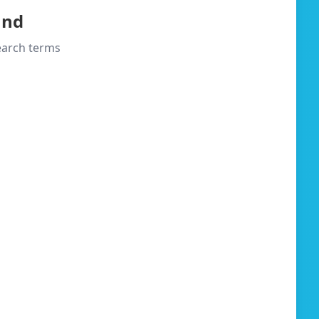
und
search terms