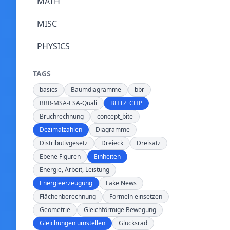
MATH
MISC
PHYSICS
TAGS
basics
Baumdiagramme
bbr
BBR-MSA-ESA-Quali
BLITZ_CLIP
Bruchrechnung
concept_bite
Dezimalzahlen
Diagramme
Distributivgesetz
Dreieck
Dreisatz
Ebene Figuren
Einheiten
Energie, Arbeit, Leistung
Energieerzeugung
Fake News
Flächenberechnung
Formeln einsetzen
Geometrie
Gleichförmige Bewegung
Gleichungen umstellen
Glücksrad