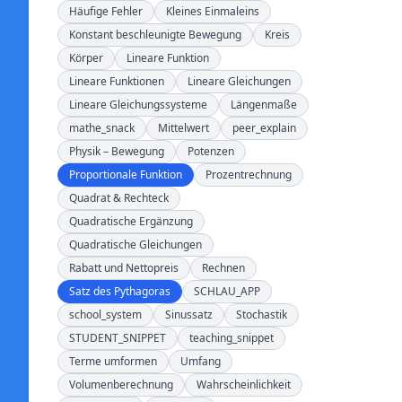
Häufige Fehler
Kleines Einmaleins
Konstant beschleunigte Bewegung
Kreis
Körper
Lineare Funktion
Lineare Funktionen
Lineare Gleichungen
Lineare Gleichungssysteme
Längenmaße
mathe_snack
Mittelwert
peer_explain
Physik – Bewegung
Potenzen
Proportionale Funktion
Prozentrechnung
Quadrat & Rechteck
Quadratische Ergänzung
Quadratische Gleichungen
Rabatt und Nettopreis
Rechnen
Satz des Pythagoras
SCHLAU_APP
school_system
Sinussatz
Stochastik
STUDENT_SNIPPET
teaching_snippet
Terme umformen
Umfang
Volumenberechnung
Wahrscheinlichkeit