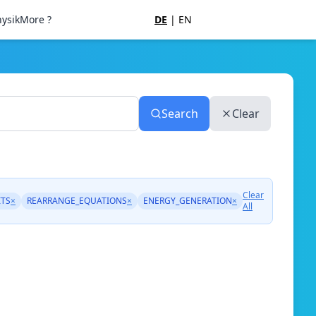
ysik
More ?
DE
|
EN
Search
Clear
Clear
ITS
×
REARRANGE_EQUATIONS
×
ENERGY_GENERATION
×
All