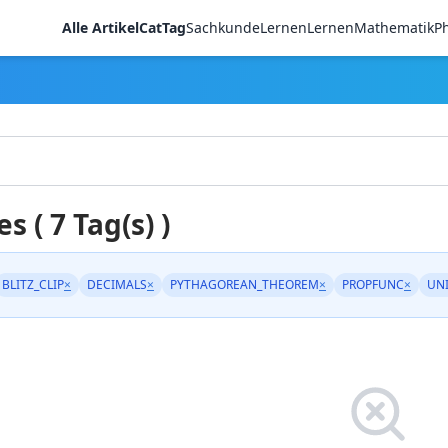
Alle Artikel
CatTag
Sachkunde
LernenLernen
Mathematik
Ph
es ( 7 Tag(s) )
BLITZ_CLIP
×
DECIMALS
×
PYTHAGOREAN_THEOREM
×
PROPFUNC
×
UN