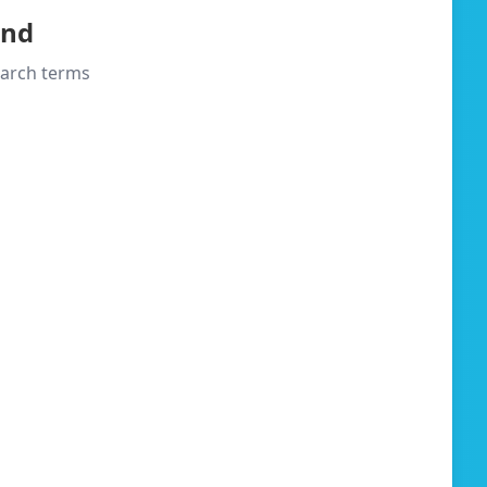
und
search terms