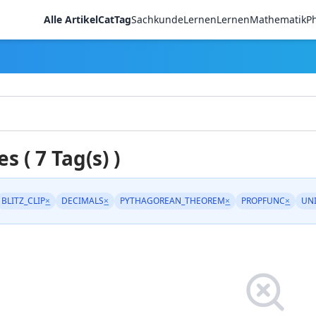
Alle Artikel
CatTag
Sachkunde
LernenLernen
Mathematik
Ph
es ( 7 Tag(s) )
BLITZ_CLIP
×
DECIMALS
×
PYTHAGOREAN_THEOREM
×
PROPFUNC
×
UN