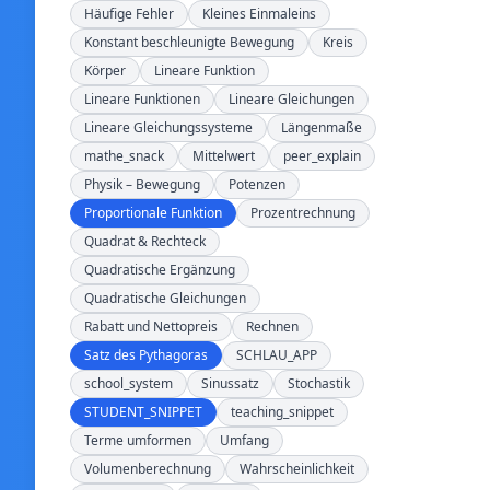
Häufige Fehler
Kleines Einmaleins
Konstant beschleunigte Bewegung
Kreis
Körper
Lineare Funktion
Lineare Funktionen
Lineare Gleichungen
Lineare Gleichungssysteme
Längenmaße
mathe_snack
Mittelwert
peer_explain
Physik – Bewegung
Potenzen
Proportionale Funktion
Prozentrechnung
Quadrat & Rechteck
Quadratische Ergänzung
Quadratische Gleichungen
Rabatt und Nettopreis
Rechnen
Satz des Pythagoras
SCHLAU_APP
school_system
Sinussatz
Stochastik
STUDENT_SNIPPET
teaching_snippet
Terme umformen
Umfang
Volumenberechnung
Wahrscheinlichkeit