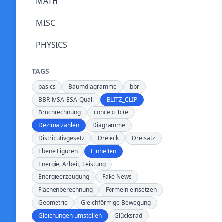
MATH
MISC
PHYSICS
TAGS
basics
Baumdiagramme
bbr
BBR-MSA-ESA-Quali
BLITZ_CLIP
Bruchrechnung
concept_bite
Dezimalzahlen
Diagramme
Distributivgesetz
Dreieck
Dreisatz
Ebene Figuren
Einheiten
Energie, Arbeit, Leistung
Energieerzeugung
Fake News
Flächenberechnung
Formeln einsetzen
Geometrie
Gleichförmige Bewegung
Gleichungen umstellen
Glücksrad