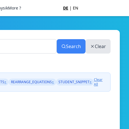
ysik
More ?
DE
|
EN
Search
Clear
Clear
ITS
×
REARRANGE_EQUATIONS
×
STUDENT_SNIPPET
×
All