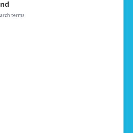
und
search terms