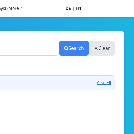
ysik
More ?
DE
|
EN
Search
Clear
Clear All