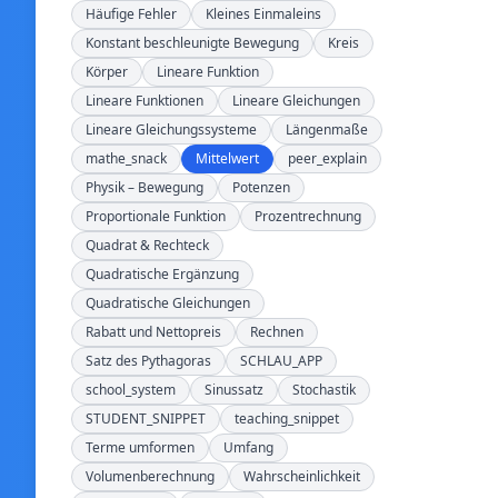
Häufige Fehler
Kleines Einmaleins
Konstant beschleunigte Bewegung
Kreis
Körper
Lineare Funktion
Lineare Funktionen
Lineare Gleichungen
Lineare Gleichungssysteme
Längenmaße
mathe_snack
Mittelwert
peer_explain
Physik – Bewegung
Potenzen
Proportionale Funktion
Prozentrechnung
Quadrat & Rechteck
Quadratische Ergänzung
Quadratische Gleichungen
Rabatt und Nettopreis
Rechnen
Satz des Pythagoras
SCHLAU_APP
school_system
Sinussatz
Stochastik
STUDENT_SNIPPET
teaching_snippet
Terme umformen
Umfang
Volumenberechnung
Wahrscheinlichkeit