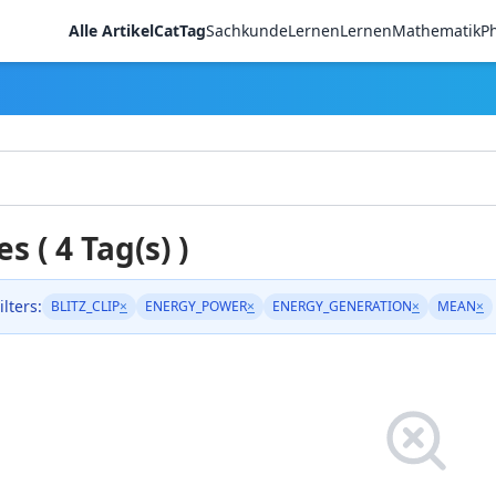
Alle Artikel
CatTag
Sachkunde
LernenLernen
Mathematik
Ph
es ( 4 Tag(s) )
ilters:
BLITZ_CLIP
×
ENERGY_POWER
×
ENERGY_GENERATION
×
MEAN
×