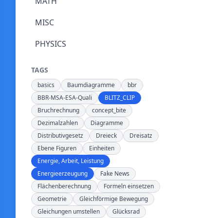
MATH
MISC
PHYSICS
TAGS
basics
Baumdiagramme
bbr
BBR-MSA-ESA-Quali
BLITZ_CLIP
Bruchrechnung
concept_bite
Dezimalzahlen
Diagramme
Distributivgesetz
Dreieck
Dreisatz
Ebene Figuren
Einheiten
Energie, Arbeit, Leistung
Energieerzeugung
Fake News
Flächenberechnung
Formeln einsetzen
Geometrie
Gleichförmige Bewegung
Gleichungen umstellen
Glücksrad