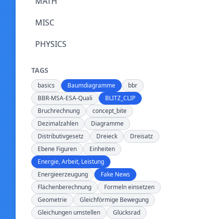
MATH
MISC
PHYSICS
TAGS
basics
Baumdiagramme
bbr
BBR-MSA-ESA-Quali
BLITZ_CLIP
Bruchrechnung
concept_bite
Dezimalzahlen
Diagramme
Distributivgesetz
Dreieck
Dreisatz
Ebene Figuren
Einheiten
Energie, Arbeit, Leistung
Energieerzeugung
Fake News
Flächenberechnung
Formeln einsetzen
Geometrie
Gleichförmige Bewegung
Gleichungen umstellen
Glücksrad