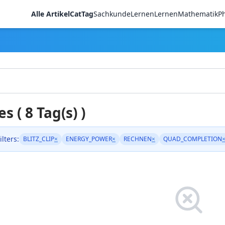
Alle Artikel
CatTag
Sachkunde
LernenLernen
Mathematik
Ph
es ( 8 Tag(s) )
ilters:
BLITZ_CLIP
×
ENERGY_POWER
×
RECHNEN
×
QUAD_COMPLETION