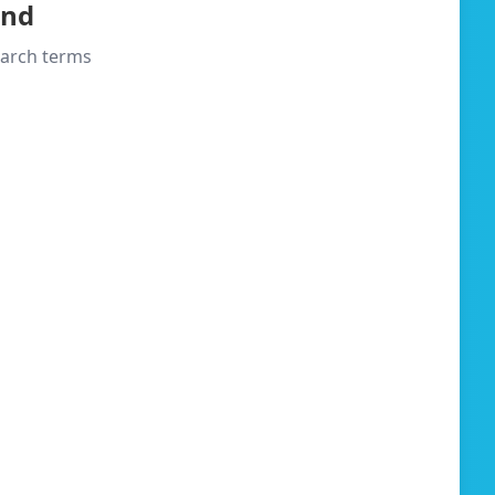
und
search terms