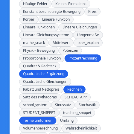
Häufige Fehler
Kleines Einmaleins
Konstant beschleunigte Bewegung
Kreis
Körper
Lineare Funktion
Lineare Funktionen
Lineare Gleichungen
Lineare Gleichungssysteme
Längenmaße
mathe_snack
Mittelwert
peer_explain
Physik – Bewegung
Potenzen
Proportionale Funktion
Prozentrechnung
Quadrat & Rechteck
Quadratische Ergänzung
Quadratische Gleichungen
Rabatt und Nettopreis
Rechnen
Satz des Pythagoras
SCHLAU_APP
school_system
Sinussatz
Stochastik
STUDENT_SNIPPET
teaching_snippet
Terme umformen
Umfang
Volumenberechnung
Wahrscheinlichkeit