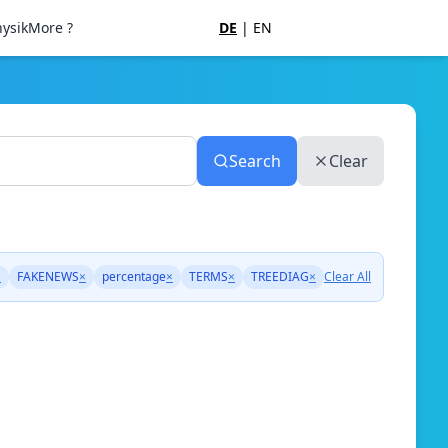
ysik
More ?
DE
|
EN
Search
Clear
×
FAKENEWS
×
percentage
×
TERMS
×
TREEDIAG
×
Clear All