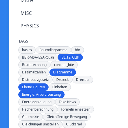
MATH
MISC
PHYSICS
TAGS
basics
Baumdiagramme
bbr
BBR-MSA-ESA-Quali
BLITZ_CLIP
Bruchrechnung
concept_bite
Dezimalzahlen
Diagramme
Distributivgesetz
Dreieck
Dreisatz
Ebene Figuren
Einheiten
Energie, Arbeit, Leistung
Energieerzeugung
Fake News
Flächenberechnung
Formeln einsetzen
Geometrie
Gleichförmige Bewegung
Gleichungen umstellen
Glücksrad