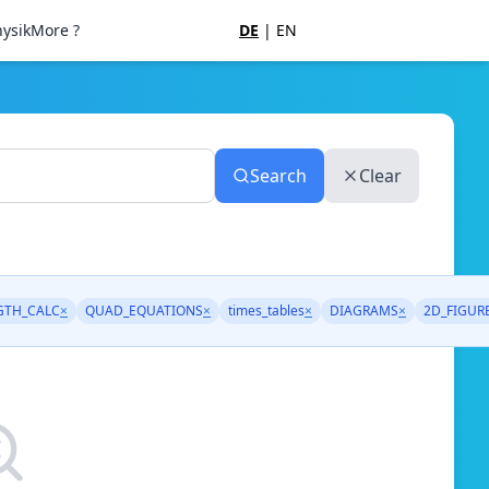
ysik
More ?
DE
|
EN
Search
Clear
GTH_CALC
×
QUAD_EQUATIONS
×
times_tables
×
DIAGRAMS
×
2D_FIGUR