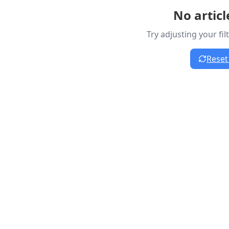
No artic
Try adjusting your fi
Reset 