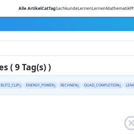
Alle Artikel
CatTag
Sachkunde
LernenLernen
Mathematik
Ph
es ( 9 Tag(s) )
BLITZ_CLIP
×
ENERGY_POWER
×
RECHNEN
×
QUAD_COMPLETION
×
LEN