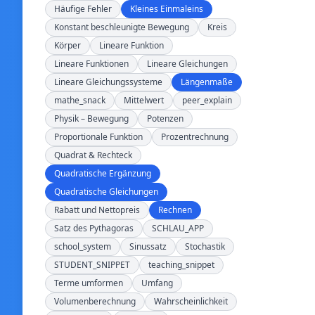
Häufige Fehler
Kleines Einmaleins
Konstant beschleunigte Bewegung
Kreis
Körper
Lineare Funktion
Lineare Funktionen
Lineare Gleichungen
Lineare Gleichungssysteme
Längenmaße
mathe_snack
Mittelwert
peer_explain
Physik – Bewegung
Potenzen
Proportionale Funktion
Prozentrechnung
Quadrat & Rechteck
Quadratische Ergänzung
Quadratische Gleichungen
Rabatt und Nettopreis
Rechnen
Satz des Pythagoras
SCHLAU_APP
school_system
Sinussatz
Stochastik
STUDENT_SNIPPET
teaching_snippet
Terme umformen
Umfang
Volumenberechnung
Wahrscheinlichkeit