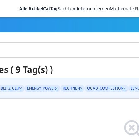
Alle Artikel
CatTag
Sachkunde
LernenLernen
Mathematik
Ph
es ( 9 Tag(s) )
BLITZ_CLIP
×
ENERGY_POWER
×
RECHNEN
×
QUAD_COMPLETION
×
LEN