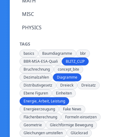
MATH
MISC
PHYSICS
TAGS
basics
Baumdiagramme
bbr
BBR-MSA-ESA-Quali
BLITZ_CLIP
Bruchrechnung
concept_bite
Dezimalzahlen
Diagramme
Distributivgesetz
Dreieck
Dreisatz
Ebene Figuren
Einheiten
Energie, Arbeit, Leistung
Energieerzeugung
Fake News
Flächenberechnung
Formeln einsetzen
Geometrie
Gleichförmige Bewegung
Gleichungen umstellen
Glücksrad