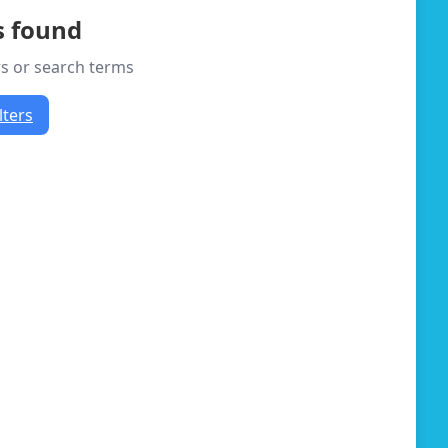
s found
ers or search terms
lters