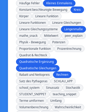
Häufige Fehler
Kleines Einmaleins
Konstant beschleunigte Bewegung
Kreis
Körper
Lineare Funktion
Lineare Funktionen
Lineare Gleichungen
Lineare Gleichungssysteme
Längenmaße
mathe_snack
Mittelwert
peer_explain
Physik – Bewegung
Potenzen
Proportionale Funktion
Prozentrechnung
Quadrat & Rechteck
Quadratische Ergänzung
Quadratische Gleichungen
Rabatt und Nettopreis
Rechnen
Satz des Pythagoras
SCHLAU_APP
school_system
Sinussatz
Stochastik
STUDENT_SNIPPET
teaching_snippet
Terme umformen
Umfang
Volumenberechnung
Wahrscheinlichkeit