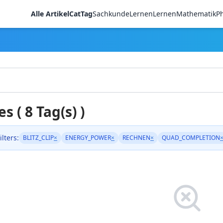
Alle Artikel
CatTag
Sachkunde
LernenLernen
Mathematik
Ph
es ( 8 Tag(s) )
ilters:
BLITZ_CLIP
×
ENERGY_POWER
×
RECHNEN
×
QUAD_COMPLETION