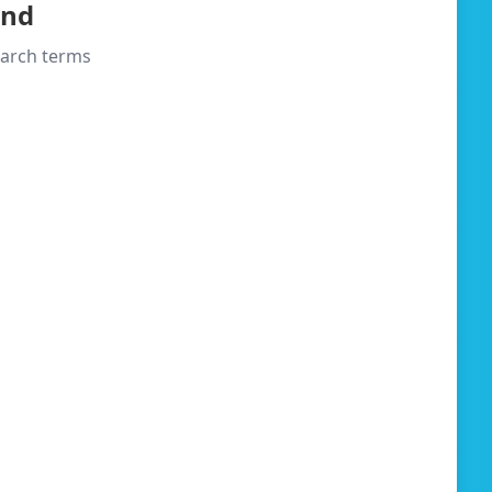
und
search terms