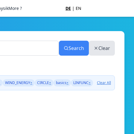
ysik
More ?
DE
|
EN
Search
Clear
×
WIND_ENERGY
×
CIRCLE
×
basics
×
LINFUNC
×
Clear All