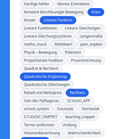
Häufige Fehler
Kleines Einmaleins
Konstant beschleunigte Bewegung
Kreis
Körper
Lineare Funktion
Lineare Funktionen
Lineare Gleichungen
Lineare Gleichungssysteme
Längenmaße
mathe_snack
Mittelwert
peer_explain
Physik – Bewegung
Potenzen
Proportionale Funktion
Prozentrechnung
Quadrat & Rechteck
Quadratische Ergänzung
Quadratische Gleichungen
Rabatt und Nettopreis
Rechnen
Satz des Pythagoras
SCHLAU_APP
school_system
Sinussatz
Stochastik
STUDENT_SNIPPET
teaching_snippet
Terme umformen
Umfang
Volumenberechnung
Wahrscheinlichkeit