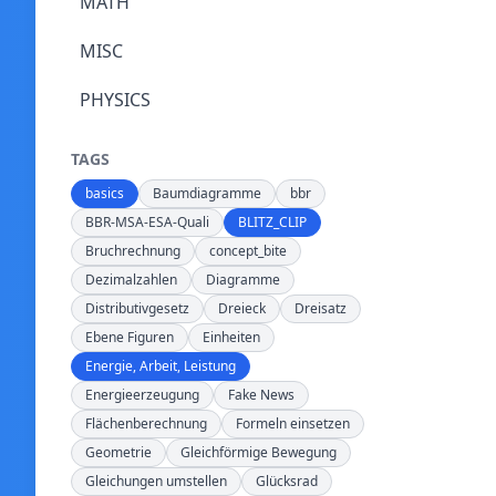
MATH
MISC
PHYSICS
TAGS
basics
Baumdiagramme
bbr
BBR-MSA-ESA-Quali
BLITZ_CLIP
Bruchrechnung
concept_bite
Dezimalzahlen
Diagramme
Distributivgesetz
Dreieck
Dreisatz
Ebene Figuren
Einheiten
Energie, Arbeit, Leistung
Energieerzeugung
Fake News
Flächenberechnung
Formeln einsetzen
Geometrie
Gleichförmige Bewegung
Gleichungen umstellen
Glücksrad