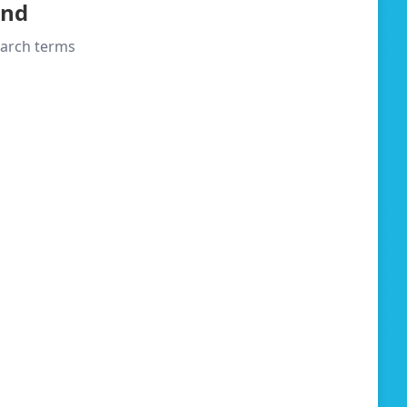
und
search terms