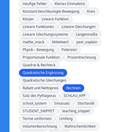
Häufige Fehler
Kleines Einmaleins
Konstant beschleunigte Bewegung
Kreis
Körper
Lineare Funktion
Lineare Funktionen
Lineare Gleichungen
Lineare Gleichungssysteme
Längenmaße
mathe_snack
Mittelwert
peer_explain
Physik – Bewegung
Potenzen
Proportionale Funktion
Prozentrechnung
Quadrat & Rechteck
Quadratische Ergänzung
Quadratische Gleichungen
Rabatt und Nettopreis
Rechnen
Satz des Pythagoras
SCHLAU_APP
school_system
Sinussatz
Stochastik
STUDENT_SNIPPET
teaching_snippet
Terme umformen
Umfang
Volumenberechnung
Wahrscheinlichkeit