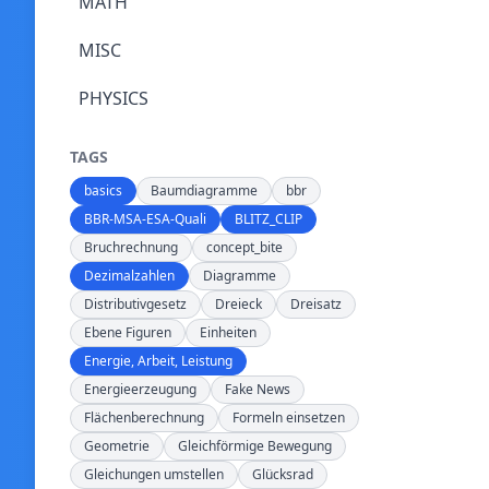
MATH
MISC
PHYSICS
TAGS
basics
Baumdiagramme
bbr
BBR-MSA-ESA-Quali
BLITZ_CLIP
Bruchrechnung
concept_bite
Dezimalzahlen
Diagramme
Distributivgesetz
Dreieck
Dreisatz
Ebene Figuren
Einheiten
Energie, Arbeit, Leistung
Energieerzeugung
Fake News
Flächenberechnung
Formeln einsetzen
Geometrie
Gleichförmige Bewegung
Gleichungen umstellen
Glücksrad