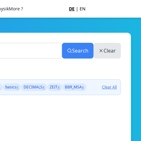
ysik
More ?
DE
|
EN
Search
Clear
×
basics
×
DECIMALS
×
ZEIT
×
BBR_MSA
×
Clear All