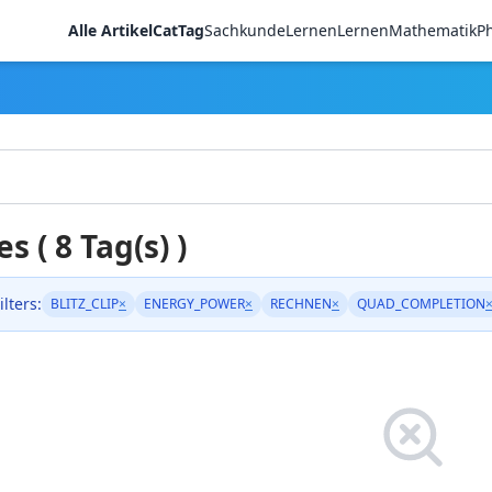
Alle Artikel
CatTag
Sachkunde
LernenLernen
Mathematik
Ph
es ( 8 Tag(s) )
ilters:
BLITZ_CLIP
×
ENERGY_POWER
×
RECHNEN
×
QUAD_COMPLETION