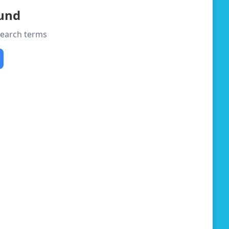
ound
 search terms