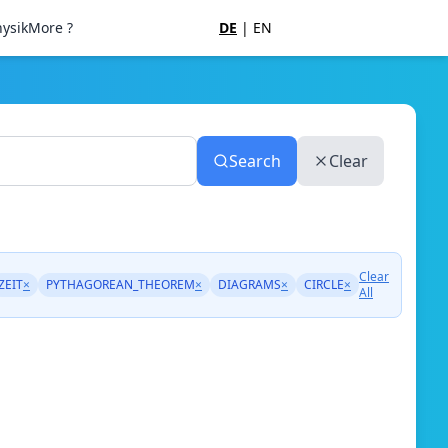
ysik
More ?
DE
|
EN
Search
Clear
Clear
ZEIT
×
PYTHAGOREAN_THEOREM
×
DIAGRAMS
×
CIRCLE
×
All