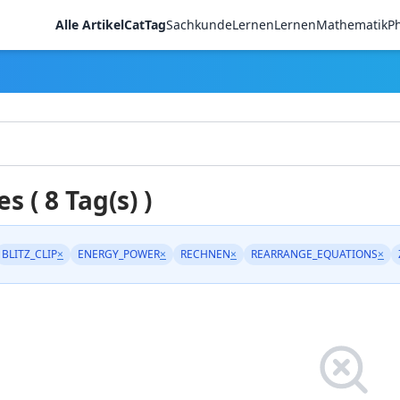
Alle Artikel
CatTag
Sachkunde
LernenLernen
Mathematik
Ph
es ( 8 Tag(s) )
BLITZ_CLIP
×
ENERGY_POWER
×
RECHNEN
×
REARRANGE_EQUATIONS
×