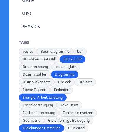
MATH
MISC
PHYSICS
TAGS
basics
Baumdiagramme
bbr
BBR-MSA-ESA-Quali
BLITZ_CLIP
Bruchrechnung
concept_bite
Dezimalzahlen
Diagramme
Distributivgesetz
Dreieck
Dreisatz
Ebene Figuren
Einheiten
Energie, Arbeit, Leistung
Energieerzeugung
Fake News
Flächenberechnung
Formeln einsetzen
Geometrie
Gleichförmige Bewegung
Gleichungen umstellen
Glücksrad