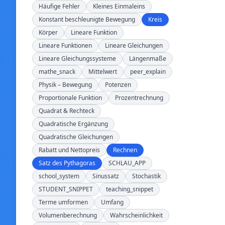
Häufige Fehler
Kleines Einmaleins
Konstant beschleunigte Bewegung
Kreis
Körper
Lineare Funktion
Lineare Funktionen
Lineare Gleichungen
Lineare Gleichungssysteme
Längenmaße
mathe_snack
Mittelwert
peer_explain
Physik – Bewegung
Potenzen
Proportionale Funktion
Prozentrechnung
Quadrat & Rechteck
Quadratische Ergänzung
Quadratische Gleichungen
Rabatt und Nettopreis
Rechnen
Satz des Pythagoras
SCHLAU_APP
school_system
Sinussatz
Stochastik
STUDENT_SNIPPET
teaching_snippet
Terme umformen
Umfang
Volumenberechnung
Wahrscheinlichkeit