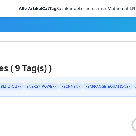
Alle Artikel
CatTag
Sachkunde
LernenLernen
Mathematik
Ph
es ( 9 Tag(s) )
BLITZ_CLIP
×
ENERGY_POWER
×
RECHNEN
×
REARRANGE_EQUATIONS
×