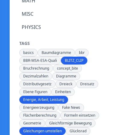
MATH
MISC
PHYSICS
TAGS
basics
Baumdiagramme
bbr
BBR-MSA-ESA-Quali
BLITZ_CLIP
Bruchrechnung
concept_bite
Dezimalzahlen
Diagramme
Distributivgesetz
Dreieck
Dreisatz
Ebene Figuren
Einheiten
Energie, Arbeit, Leistung
Energieerzeugung
Fake News
Flächenberechnung
Formeln einsetzen
Geometrie
Gleichförmige Bewegung
Gleichungen umstellen
Glücksrad