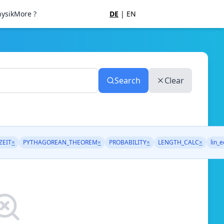
ysik
More ?
DE
|
EN
Search
Clear
ZEIT
×
PYTHAGOREAN_THEOREM
×
PROBABILITY
×
LENGTH_CALC
×
lin_