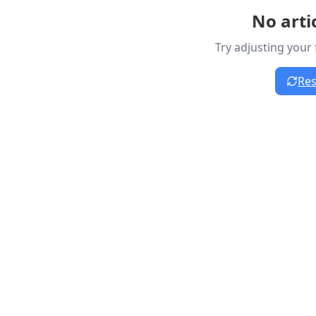
No arti
Try adjusting your 
Res