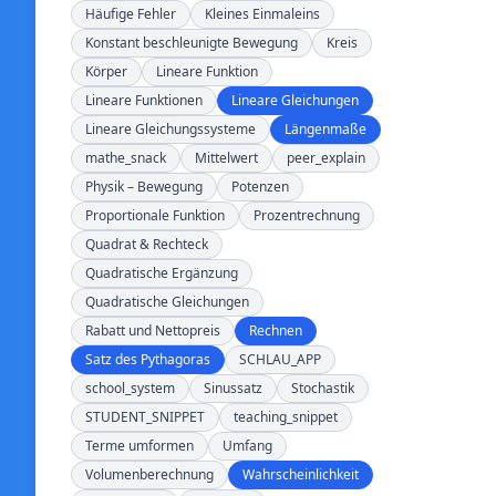
Häufige Fehler
Kleines Einmaleins
Konstant beschleunigte Bewegung
Kreis
Körper
Lineare Funktion
Lineare Funktionen
Lineare Gleichungen
Lineare Gleichungssysteme
Längenmaße
mathe_snack
Mittelwert
peer_explain
Physik – Bewegung
Potenzen
Proportionale Funktion
Prozentrechnung
Quadrat & Rechteck
Quadratische Ergänzung
Quadratische Gleichungen
Rabatt und Nettopreis
Rechnen
Satz des Pythagoras
SCHLAU_APP
school_system
Sinussatz
Stochastik
STUDENT_SNIPPET
teaching_snippet
Terme umformen
Umfang
Volumenberechnung
Wahrscheinlichkeit