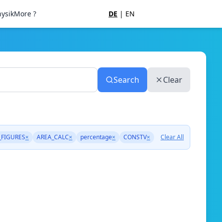
ysik
More ?
DE
|
EN
Search
Clear
_FIGURES
×
AREA_CALC
×
percentage
×
CONSTV
×
Clear All