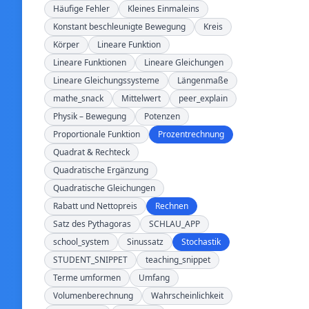
Häufige Fehler
Kleines Einmaleins
Konstant beschleunigte Bewegung
Kreis
Körper
Lineare Funktion
Lineare Funktionen
Lineare Gleichungen
Lineare Gleichungssysteme
Längenmaße
mathe_snack
Mittelwert
peer_explain
Physik – Bewegung
Potenzen
Proportionale Funktion
Prozentrechnung
Quadrat & Rechteck
Quadratische Ergänzung
Quadratische Gleichungen
Rabatt und Nettopreis
Rechnen
Satz des Pythagoras
SCHLAU_APP
school_system
Sinussatz
Stochastik
STUDENT_SNIPPET
teaching_snippet
Terme umformen
Umfang
Volumenberechnung
Wahrscheinlichkeit