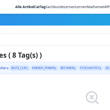
Alle Artikel
CatTag
Sachkunde
LernenLernen
Mathematik
Ph
es ( 8 Tag(s) )
ilters:
BLITZ_CLIP
×
ENERGY_POWER
×
RECHNEN
×
STOCHASTICS
×
2D