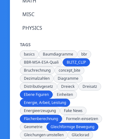
MATH
MISC
PHYSICS
TAGS
basics
Baumdiagramme
bbr
BBR-MSA-ESA-Quali
BLITZ_CLIP
Bruchrechnung
concept_bite
Dezimalzahlen
Diagramme
Distributivgesetz
Dreieck
Dreisatz
Ebene Figuren
Einheiten
Energie, Arbeit, Leistung
Energieerzeugung
Fake News
Flächenberechnung
Formeln einsetzen
Geometrie
Gleichförmige Bewegung
Gleichungen umstellen
Glücksrad