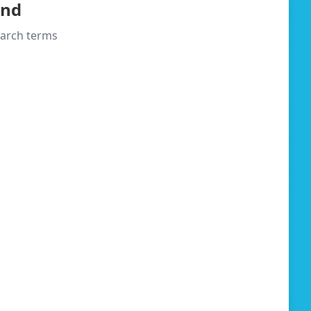
und
search terms