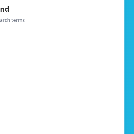
und
search terms