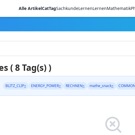
Alle Artikel
CatTag
Sachkunde
LernenLernen
Mathematik
Ph
es ( 8 Tag(s) )
BLITZ_CLIP
×
ENERGY_POWER
×
RECHNEN
×
mathe_snack
×
COMMON