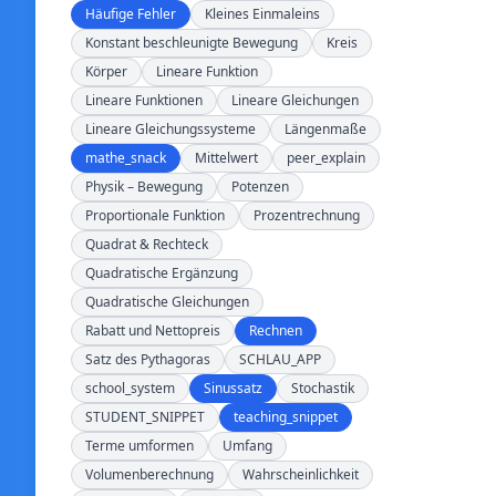
Häufige Fehler
Kleines Einmaleins
Konstant beschleunigte Bewegung
Kreis
Körper
Lineare Funktion
Lineare Funktionen
Lineare Gleichungen
Lineare Gleichungssysteme
Längenmaße
mathe_snack
Mittelwert
peer_explain
Physik – Bewegung
Potenzen
Proportionale Funktion
Prozentrechnung
Quadrat & Rechteck
Quadratische Ergänzung
Quadratische Gleichungen
Rabatt und Nettopreis
Rechnen
Satz des Pythagoras
SCHLAU_APP
school_system
Sinussatz
Stochastik
STUDENT_SNIPPET
teaching_snippet
Terme umformen
Umfang
Volumenberechnung
Wahrscheinlichkeit