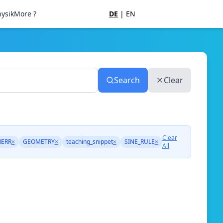
ysik
More ?
DE
|
EN
Search
Clear
Clear
ERR
×
GEOMETRY
×
teaching_snippet
×
SINE_RULE
×
All