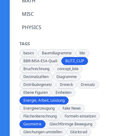
MATH
MISC
PHYSICS
TAGS
basics
Baumdiagramme
bbr
BBR-MSA-ESA-Quali
BLITZ_CLIP
Bruchrechnung
concept_bite
Dezimalzahlen
Diagramme
Distributivgesetz
Dreieck
Dreisatz
Ebene Figuren
Einheiten
Energie, Arbeit, Leistung
Energieerzeugung
Fake News
Flächenberechnung
Formeln einsetzen
Geometrie
Gleichförmige Bewegung
Gleichungen umstellen
Glücksrad