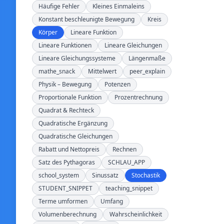
Häufige Fehler
Kleines Einmaleins
Konstant beschleunigte Bewegung
Kreis
Körper
Lineare Funktion
Lineare Funktionen
Lineare Gleichungen
Lineare Gleichungssysteme
Längenmaße
mathe_snack
Mittelwert
peer_explain
Physik – Bewegung
Potenzen
Proportionale Funktion
Prozentrechnung
Quadrat & Rechteck
Quadratische Ergänzung
Quadratische Gleichungen
Rabatt und Nettopreis
Rechnen
Satz des Pythagoras
SCHLAU_APP
school_system
Sinussatz
Stochastik
STUDENT_SNIPPET
teaching_snippet
Terme umformen
Umfang
Volumenberechnung
Wahrscheinlichkeit