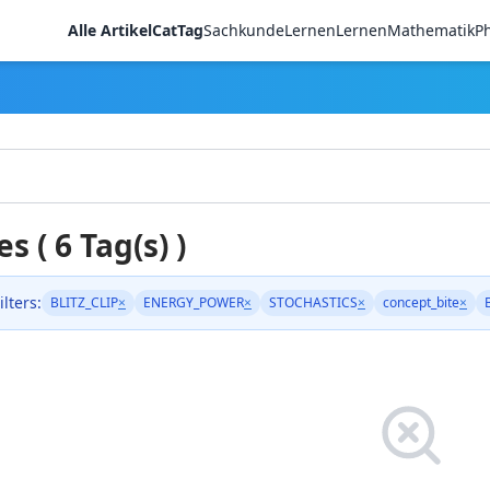
Alle Artikel
CatTag
Sachkunde
LernenLernen
Mathematik
Ph
es ( 6 Tag(s) )
ilters:
BLITZ_CLIP
×
ENERGY_POWER
×
STOCHASTICS
×
concept_bite
×