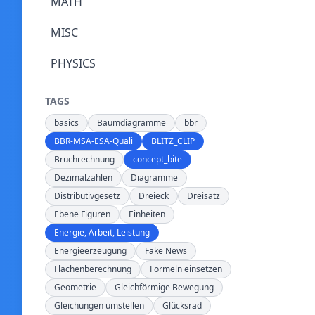
MATH
MISC
PHYSICS
TAGS
basics
Baumdiagramme
bbr
BBR-MSA-ESA-Quali
BLITZ_CLIP
Bruchrechnung
concept_bite
Dezimalzahlen
Diagramme
Distributivgesetz
Dreieck
Dreisatz
Ebene Figuren
Einheiten
Energie, Arbeit, Leistung
Energieerzeugung
Fake News
Flächenberechnung
Formeln einsetzen
Geometrie
Gleichförmige Bewegung
Gleichungen umstellen
Glücksrad