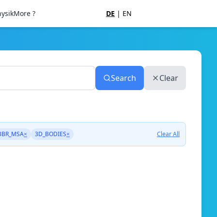
ysik
More ?
DE
|
EN
Search
Clear
BBR_MSA
×
3D_BODIES
×
Clear All