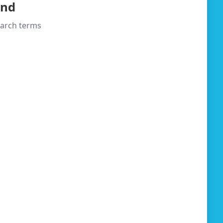
und
search terms