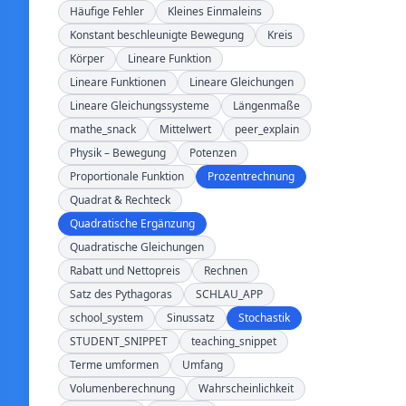
Häufige Fehler
Kleines Einmaleins
Konstant beschleunigte Bewegung
Kreis
Körper
Lineare Funktion
Lineare Funktionen
Lineare Gleichungen
Lineare Gleichungssysteme
Längenmaße
mathe_snack
Mittelwert
peer_explain
Physik – Bewegung
Potenzen
Proportionale Funktion
Prozentrechnung
Quadrat & Rechteck
Quadratische Ergänzung
Quadratische Gleichungen
Rabatt und Nettopreis
Rechnen
Satz des Pythagoras
SCHLAU_APP
school_system
Sinussatz
Stochastik
STUDENT_SNIPPET
teaching_snippet
Terme umformen
Umfang
Volumenberechnung
Wahrscheinlichkeit