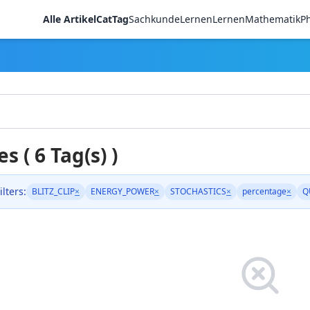
Alle Artikel
CatTag
Sachkunde
LernenLernen
Mathematik
Ph
es ( 6 Tag(s) )
ilters:
BLITZ_CLIP
×
ENERGY_POWER
×
STOCHASTICS
×
percentage
×
Q