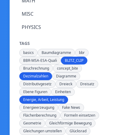
MATH
MISC
PHYSICS
TAGS
basics
Baumdiagramme
bbr
BBR-MSA-ESA-Quali
BLITZ_CLIP
Bruchrechnung
concept_bite
Dezimalzahlen
Diagramme
Distributivgesetz
Dreieck
Dreisatz
Ebene Figuren
Einheiten
Energie, Arbeit, Leistung
Energieerzeugung
Fake News
Flächenberechnung
Formeln einsetzen
Geometrie
Gleichförmige Bewegung
Gleichungen umstellen
Glücksrad