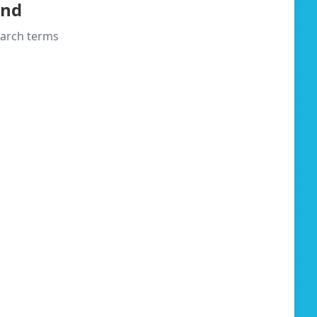
und
search terms