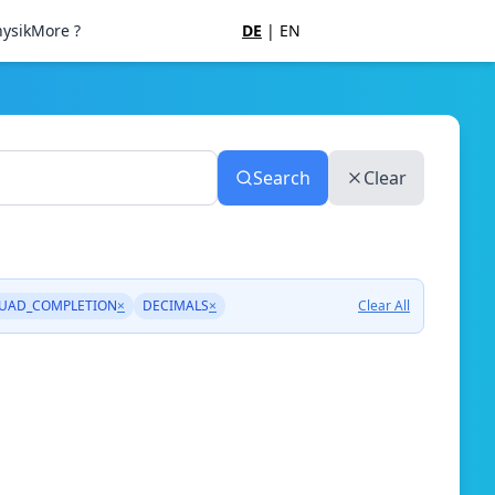
ysik
More ?
DE
|
EN
Search
Clear
UAD_COMPLETION
×
DECIMALS
×
Clear All