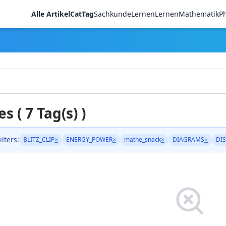
Alle Artikel
CatTag
Sachkunde
LernenLernen
Mathematik
Ph
es ( 7 Tag(s) )
ilters:
BLITZ_CLIP
×
ENERGY_POWER
×
mathe_snack
×
DIAGRAMS
×
DIS