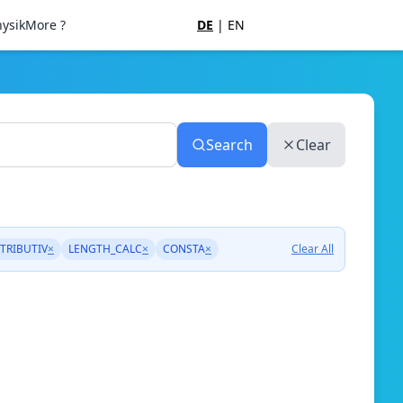
ysik
More ?
DE
|
EN
Search
Clear
TRIBUTIV
×
LENGTH_CALC
×
CONSTA
×
Clear All