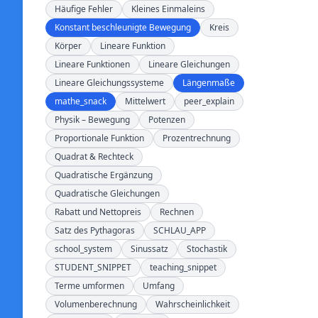
Häufige Fehler
Kleines Einmaleins
Konstant beschleunigte Bewegung
Kreis
Körper
Lineare Funktion
Lineare Funktionen
Lineare Gleichungen
Lineare Gleichungssysteme
Längenmaße
mathe_snack
Mittelwert
peer_explain
Physik – Bewegung
Potenzen
Proportionale Funktion
Prozentrechnung
Quadrat & Rechteck
Quadratische Ergänzung
Quadratische Gleichungen
Rabatt und Nettopreis
Rechnen
Satz des Pythagoras
SCHLAU_APP
school_system
Sinussatz
Stochastik
STUDENT_SNIPPET
teaching_snippet
Terme umformen
Umfang
Volumenberechnung
Wahrscheinlichkeit