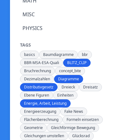
MATH
MISC
PHYSICS
TAGS
basics
Baumdiagramme
bbr
BBR-MSA-ESA-Quali
BLITZ_CLIP
Bruchrechnung
concept_bite
Dezimalzahlen
Diagramme
Distributivgesetz
Dreieck
Dreisatz
Ebene Figuren
Einheiten
Energie, Arbeit, Leistung
Energieerzeugung
Fake News
Flächenberechnung
Formeln einsetzen
Geometrie
Gleichförmige Bewegung
Gleichungen umstellen
Glücksrad