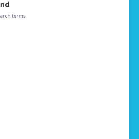
und
search terms