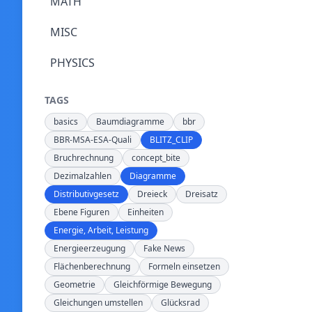
MATH
MISC
PHYSICS
TAGS
basics
Baumdiagramme
bbr
BBR-MSA-ESA-Quali
BLITZ_CLIP
Bruchrechnung
concept_bite
Dezimalzahlen
Diagramme
Distributivgesetz
Dreieck
Dreisatz
Ebene Figuren
Einheiten
Energie, Arbeit, Leistung
Energieerzeugung
Fake News
Flächenberechnung
Formeln einsetzen
Geometrie
Gleichförmige Bewegung
Gleichungen umstellen
Glücksrad