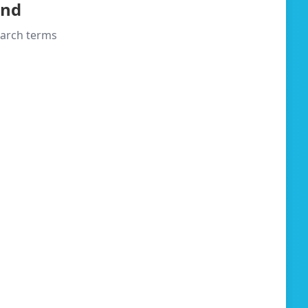
und
search terms