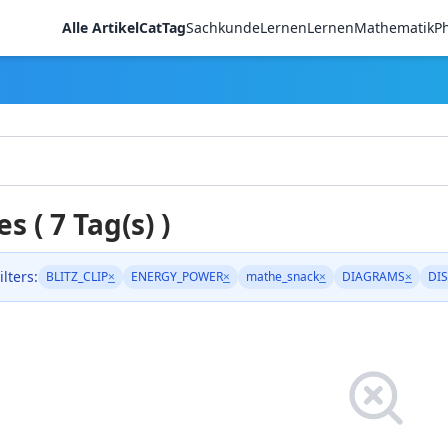
Alle Artikel
CatTag
Sachkunde
LernenLernen
Mathematik
Ph
es ( 7 Tag(s) )
ilters:
BLITZ_CLIP
×
ENERGY_POWER
×
mathe_snack
×
DIAGRAMS
×
DIS