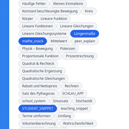
Häufige Fehler
Kleines Einmaleins
Konstant beschleunigte Bewegung
Kreis
Körper
Lineare Funktion
Lineare Funktionen
Lineare Gleichungen
Lineare Gleichungssysteme
Längenmaße
mathe_snack
Mittelwert
peer_explain
Physik – Bewegung
Potenzen
Proportionale Funktion
Prozentrechnung
Quadrat & Rechteck
Quadratische Ergänzung
Quadratische Gleichungen
Rabatt und Nettopreis
Rechnen
Satz des Pythagoras
SCHLAU_APP
school_system
Sinussatz
Stochastik
STUDENT_SNIPPET
teaching_snippet
Terme umformen
Umfang
Volumenberechnung
Wahrscheinlichkeit