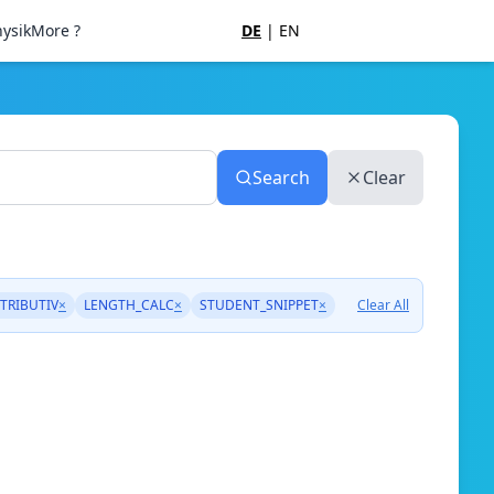
ysik
More ?
DE
|
EN
Search
Clear
TRIBUTIV
×
LENGTH_CALC
×
STUDENT_SNIPPET
×
Clear All