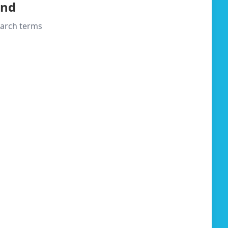
und
search terms