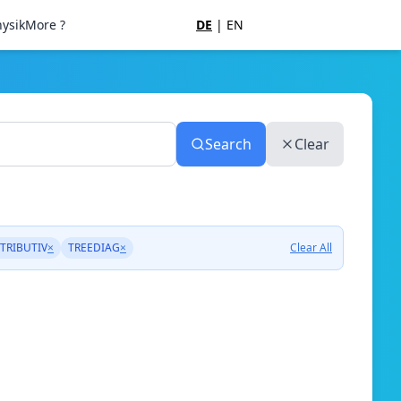
ysik
More ?
DE
|
EN
Search
Clear
TRIBUTIV
×
TREEDIAG
×
Clear All