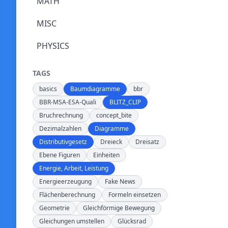
MATH
MISC
PHYSICS
TAGS
basics
Baumdiagramme
bbr
BBR-MSA-ESA-Quali
BLITZ_CLIP
Bruchrechnung
concept_bite
Dezimalzahlen
Diagramme
Distributivgesetz
Dreieck
Dreisatz
Ebene Figuren
Einheiten
Energie, Arbeit, Leistung
Energieerzeugung
Fake News
Flächenberechnung
Formeln einsetzen
Geometrie
Gleichförmige Bewegung
Gleichungen umstellen
Glücksrad