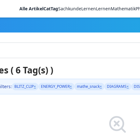
Alle Artikel
CatTag
Sachkunde
LernenLernen
Mathematik
Ph
es ( 6 Tag(s) )
ilters:
BLITZ_CLIP
×
ENERGY_POWER
×
mathe_snack
×
DIAGRAMS
×
DIS