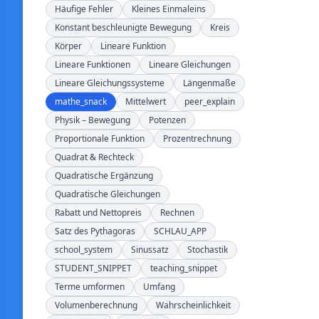
Häufige Fehler
Kleines Einmaleins
Konstant beschleunigte Bewegung
Kreis
Körper
Lineare Funktion
Lineare Funktionen
Lineare Gleichungen
Lineare Gleichungssysteme
Längenmaße
mathe_snack
Mittelwert
peer_explain
Physik – Bewegung
Potenzen
Proportionale Funktion
Prozentrechnung
Quadrat & Rechteck
Quadratische Ergänzung
Quadratische Gleichungen
Rabatt und Nettopreis
Rechnen
Satz des Pythagoras
SCHLAU_APP
school_system
Sinussatz
Stochastik
STUDENT_SNIPPET
teaching_snippet
Terme umformen
Umfang
Volumenberechnung
Wahrscheinlichkeit