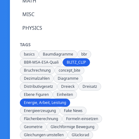
MATH
MISC
PHYSICS
TAGS
basics
Baumdiagramme
bbr
BBR-MSA-ESA-Quali
BLITZ_CLIP
Bruchrechnung
concept_bite
Dezimalzahlen
Diagramme
Distributivgesetz
Dreieck
Dreisatz
Ebene Figuren
Einheiten
Energie, Arbeit, Leistung
Energieerzeugung
Fake News
Flächenberechnung
Formeln einsetzen
Geometrie
Gleichförmige Bewegung
Gleichungen umstellen
Glücksrad