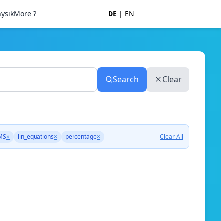
ysik
More ?
DE
|
EN
Search
Clear
MS
×
lin_equations
×
percentage
×
Clear All