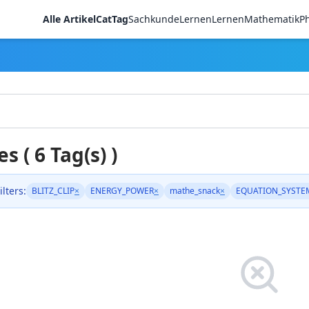
Alle Artikel
CatTag
Sachkunde
LernenLernen
Mathematik
Ph
es ( 6 Tag(s) )
ilters:
BLITZ_CLIP
×
ENERGY_POWER
×
mathe_snack
×
EQUATION_SYSTE