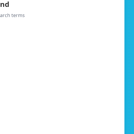
und
search terms