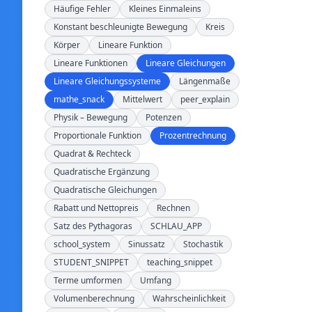
Häufige Fehler
Kleines Einmaleins
Konstant beschleunigte Bewegung
Kreis
Körper
Lineare Funktion
Lineare Funktionen
Lineare Gleichungen
Lineare Gleichungssysteme
Längenmaße
mathe_snack
Mittelwert
peer_explain
Physik – Bewegung
Potenzen
Proportionale Funktion
Prozentrechnung
Quadrat & Rechteck
Quadratische Ergänzung
Quadratische Gleichungen
Rabatt und Nettopreis
Rechnen
Satz des Pythagoras
SCHLAU_APP
school_system
Sinussatz
Stochastik
STUDENT_SNIPPET
teaching_snippet
Terme umformen
Umfang
Volumenberechnung
Wahrscheinlichkeit