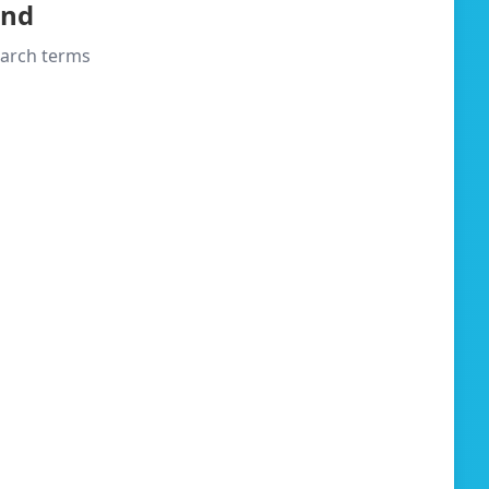
und
search terms