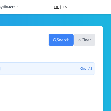
ysik
More ?
DE
|
EN
Search
Clear
Clear All