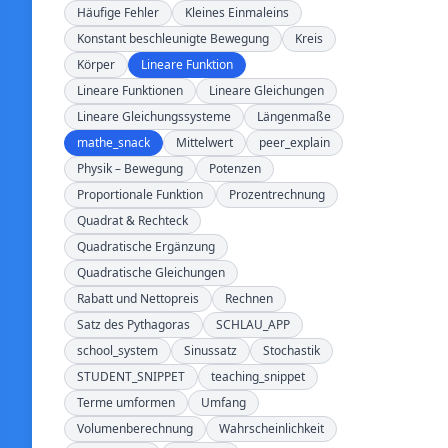
Häufige Fehler
Kleines Einmaleins
Konstant beschleunigte Bewegung
Kreis
Körper
Lineare Funktion
Lineare Funktionen
Lineare Gleichungen
Lineare Gleichungssysteme
Längenmaße
mathe_snack
Mittelwert
peer_explain
Physik – Bewegung
Potenzen
Proportionale Funktion
Prozentrechnung
Quadrat & Rechteck
Quadratische Ergänzung
Quadratische Gleichungen
Rabatt und Nettopreis
Rechnen
Satz des Pythagoras
SCHLAU_APP
school_system
Sinussatz
Stochastik
STUDENT_SNIPPET
teaching_snippet
Terme umformen
Umfang
Volumenberechnung
Wahrscheinlichkeit