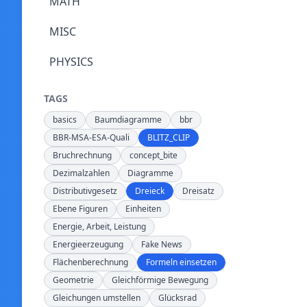
MATH
MISC
PHYSICS
TAGS
basics
Baumdiagramme
bbr
BBR-MSA-ESA-Quali
BLITZ_CLIP
Bruchrechnung
concept_bite
Dezimalzahlen
Diagramme
Distributivgesetz
Dreieck
Dreisatz
Ebene Figuren
Einheiten
Energie, Arbeit, Leistung
Energieerzeugung
Fake News
Flächenberechnung
Formeln einsetzen
Geometrie
Gleichförmige Bewegung
Gleichungen umstellen
Glücksrad