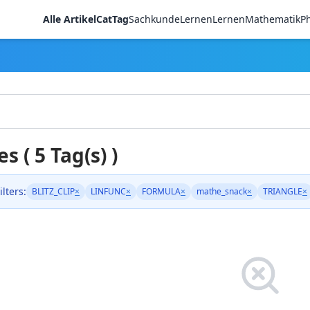
Alle Artikel
CatTag
Sachkunde
LernenLernen
Mathematik
Ph
es ( 5 Tag(s) )
ilters:
BLITZ_CLIP
×
LINFUNC
×
FORMULA
×
mathe_snack
×
TRIANGLE
×