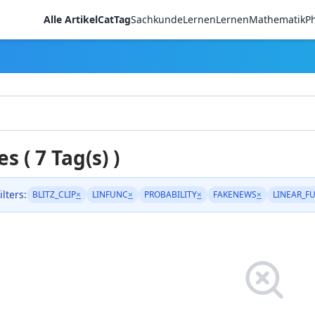
Alle Artikel
CatTag
Sachkunde
LernenLernen
Mathematik
Ph
es ( 7 Tag(s) )
ilters:
BLITZ_CLIP
×
LINFUNC
×
PROBABILITY
×
FAKENEWS
×
LINEAR_F