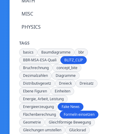
MATH
MISC
PHYSICS
TAGS
basics
Baumdiagramme
bbr
BBR-MSA-ESA-Quali
BLITZ_CLIP
Bruchrechnung
concept_bite
Dezimalzahlen
Diagramme
Distributivgesetz
Dreieck
Dreisatz
Ebene Figuren
Einheiten
Energie, Arbeit, Leistung
Energieerzeugung
Fake News
Flächenberechnung
Formeln einsetzen
Geometrie
Gleichförmige Bewegung
Gleichungen umstellen
Glücksrad