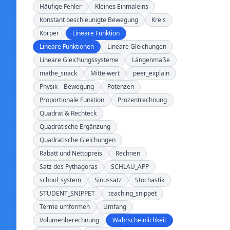
Häufige Fehler
Kleines Einmaleins
Konstant beschleunigte Bewegung
Kreis
Körper
Lineare Funktion
Lineare Funktionen
Lineare Gleichungen
Lineare Gleichungssysteme
Längenmaße
mathe_snack
Mittelwert
peer_explain
Physik – Bewegung
Potenzen
Proportionale Funktion
Prozentrechnung
Quadrat & Rechteck
Quadratische Ergänzung
Quadratische Gleichungen
Rabatt und Nettopreis
Rechnen
Satz des Pythagoras
SCHLAU_APP
school_system
Sinussatz
Stochastik
STUDENT_SNIPPET
teaching_snippet
Terme umformen
Umfang
Volumenberechnung
Wahrscheinlichkeit