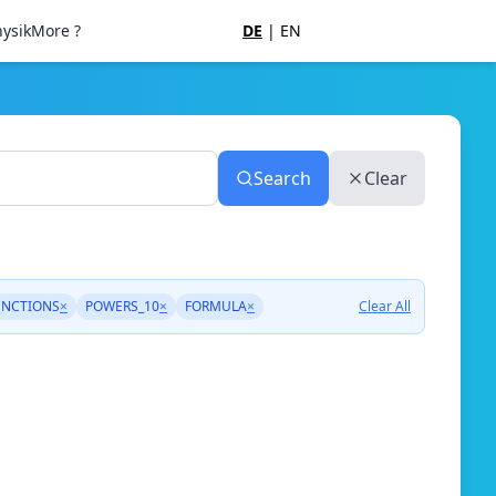
ysik
More ?
DE
|
EN
Search
Clear
UNCTIONS
×
POWERS_10
×
FORMULA
×
Clear All