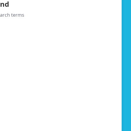
und
search terms