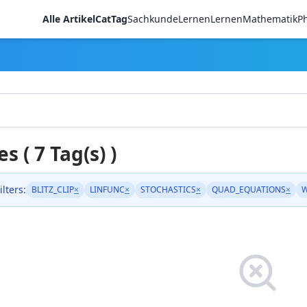
Alle Artikel
CatTag
Sachkunde
LernenLernen
Mathematik
Ph
es ( 7 Tag(s) )
ilters:
BLITZ_CLIP
×
LINFUNC
×
STOCHASTICS
×
QUAD_EQUATIONS
×
W