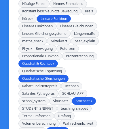
Häufige Fehler
Kleines Einmaleins
Konstant beschleunigte Bewegung
Kreis
Körper
Lineare Funktion
Lineare Funktionen
Lineare Gleichungen
Lineare Gleichungssysteme
Längenmaße
mathe_snack
Mittelwert
peer_explain
Physik – Bewegung
Potenzen
Proportionale Funktion
Prozentrechnung
Quadrat & Rechteck
Quadratische Ergänzung
Quadratische Gleichungen
Rabatt und Nettopreis
Rechnen
Satz des Pythagoras
SCHLAU_APP
school_system
Sinussatz
Stochastik
STUDENT_SNIPPET
teaching_snippet
Terme umformen
Umfang
Volumenberechnung
Wahrscheinlichkeit