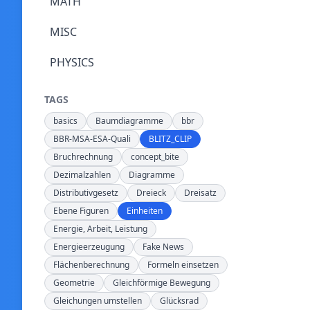
MATH
MISC
PHYSICS
TAGS
basics
Baumdiagramme
bbr
BBR-MSA-ESA-Quali
BLITZ_CLIP
Bruchrechnung
concept_bite
Dezimalzahlen
Diagramme
Distributivgesetz
Dreieck
Dreisatz
Ebene Figuren
Einheiten
Energie, Arbeit, Leistung
Energieerzeugung
Fake News
Flächenberechnung
Formeln einsetzen
Geometrie
Gleichförmige Bewegung
Gleichungen umstellen
Glücksrad