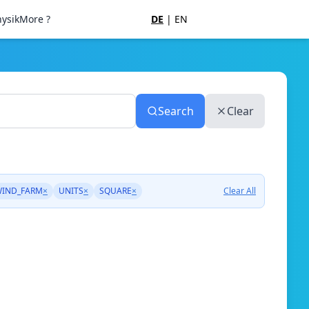
ysik
More ?
DE
|
EN
Search
Clear
IND_FARM
×
UNITS
×
SQUARE
×
Clear All