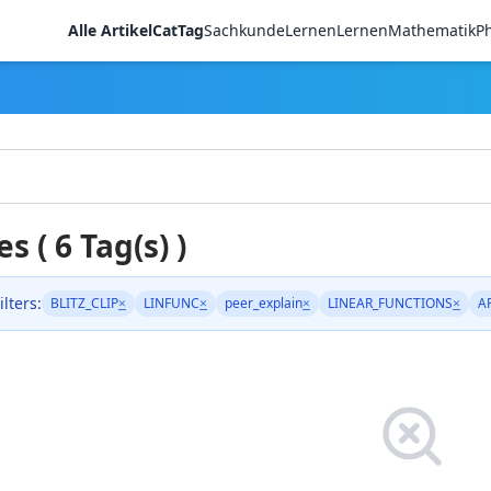
Alle Artikel
CatTag
Sachkunde
LernenLernen
Mathematik
Ph
es ( 6 Tag(s) )
ilters:
BLITZ_CLIP
×
LINFUNC
×
peer_explain
×
LINEAR_FUNCTIONS
×
A