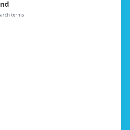
und
search terms