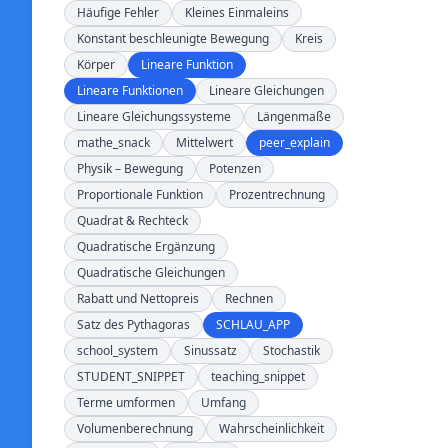
Häufige Fehler
Kleines Einmaleins
Konstant beschleunigte Bewegung
Kreis
Körper
Lineare Funktion
Lineare Funktionen
Lineare Gleichungen
Lineare Gleichungssysteme
Längenmaße
mathe_snack
Mittelwert
peer_explain
Physik – Bewegung
Potenzen
Proportionale Funktion
Prozentrechnung
Quadrat & Rechteck
Quadratische Ergänzung
Quadratische Gleichungen
Rabatt und Nettopreis
Rechnen
Satz des Pythagoras
SCHLAU_APP
school_system
Sinussatz
Stochastik
STUDENT_SNIPPET
teaching_snippet
Terme umformen
Umfang
Volumenberechnung
Wahrscheinlichkeit