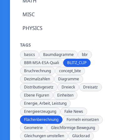
MATH
MISC
PHYSICS
TAGS
basics
Baumdiagramme
bbr
BBR-MSA-ESA-Quali
BLITZ_CLIP
Bruchrechnung
concept_bite
Dezimalzahlen
Diagramme
Distributivgesetz
Dreieck
Dreisatz
Ebene Figuren
Einheiten
Energie, Arbeit, Leistung
Energieerzeugung
Fake News
Flächenberechnung
Formeln einsetzen
Geometrie
Gleichförmige Bewegung
Gleichungen umstellen
Glücksrad