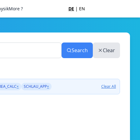
ysik
More ?
DE
|
EN
Search
Clear
REA_CALC
×
SCHLAU_APP
×
Clear All