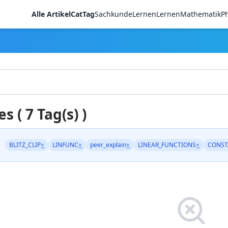
Alle Artikel
CatTag
Sachkunde
LernenLernen
Mathematik
Ph
es ( 7 Tag(s) )
BLITZ_CLIP
×
LINFUNC
×
peer_explain
×
LINEAR_FUNCTIONS
×
CONST