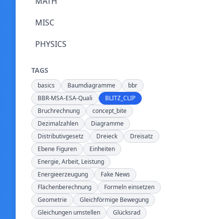
MATH
MISC
PHYSICS
TAGS
basics
Baumdiagramme
bbr
BBR-MSA-ESA-Quali
BLITZ_CLIP
Bruchrechnung
concept_bite
Dezimalzahlen
Diagramme
Distributivgesetz
Dreieck
Dreisatz
Ebene Figuren
Einheiten
Energie, Arbeit, Leistung
Energieerzeugung
Fake News
Flächenberechnung
Formeln einsetzen
Geometrie
Gleichförmige Bewegung
Gleichungen umstellen
Glücksrad