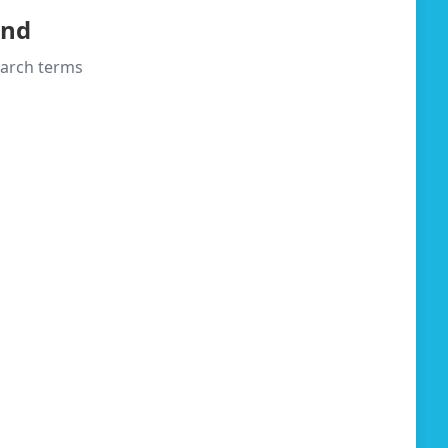
und
search terms