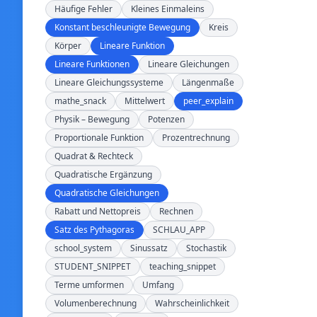
Häufige Fehler
Kleines Einmaleins
Konstant beschleunigte Bewegung
Kreis
Körper
Lineare Funktion
Lineare Funktionen
Lineare Gleichungen
Lineare Gleichungssysteme
Längenmaße
mathe_snack
Mittelwert
peer_explain
Physik – Bewegung
Potenzen
Proportionale Funktion
Prozentrechnung
Quadrat & Rechteck
Quadratische Ergänzung
Quadratische Gleichungen
Rabatt und Nettopreis
Rechnen
Satz des Pythagoras
SCHLAU_APP
school_system
Sinussatz
Stochastik
STUDENT_SNIPPET
teaching_snippet
Terme umformen
Umfang
Volumenberechnung
Wahrscheinlichkeit