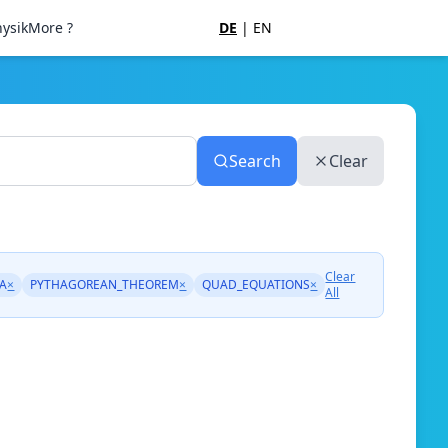
ysik
More ?
DE
|
EN
Search
Clear
Clear
A
×
PYTHAGOREAN_THEOREM
×
QUAD_EQUATIONS
×
All