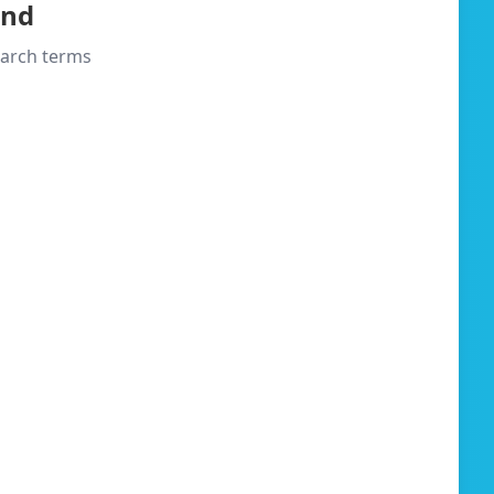
und
search terms