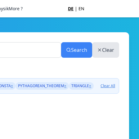
ysik
More ?
DE
|
EN
Search
Clear
ONSTA
×
PYTHAGOREAN_THEOREM
×
TRIANGLE
×
Clear All