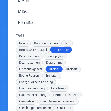
MATH
MISC
PHYSICS
TAGS
basics
Baumdiagramme
bbr
BBR-MSA-ESA-Quali
BLITZ_CLIP
Bruchrechnung
concept_bite
Dezimalzahlen
Diagramme
Distributivgesetz
Dreieck
Dreisatz
Ebene Figuren
Einheiten
Energie, Arbeit, Leistung
Energieerzeugung
Fake News
Flächenberechnung
Formeln einsetzen
Geometrie
Gleichförmige Bewegung
Gleichungen umstellen
Glücksrad