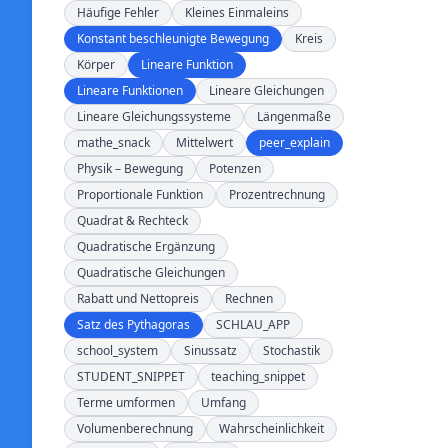
Häufige Fehler
Kleines Einmaleins
Konstant beschleunigte Bewegung
Kreis
Körper
Lineare Funktion
Lineare Funktionen
Lineare Gleichungen
Lineare Gleichungssysteme
Längenmaße
mathe_snack
Mittelwert
peer_explain
Physik – Bewegung
Potenzen
Proportionale Funktion
Prozentrechnung
Quadrat & Rechteck
Quadratische Ergänzung
Quadratische Gleichungen
Rabatt und Nettopreis
Rechnen
Satz des Pythagoras
SCHLAU_APP
school_system
Sinussatz
Stochastik
STUDENT_SNIPPET
teaching_snippet
Terme umformen
Umfang
Volumenberechnung
Wahrscheinlichkeit