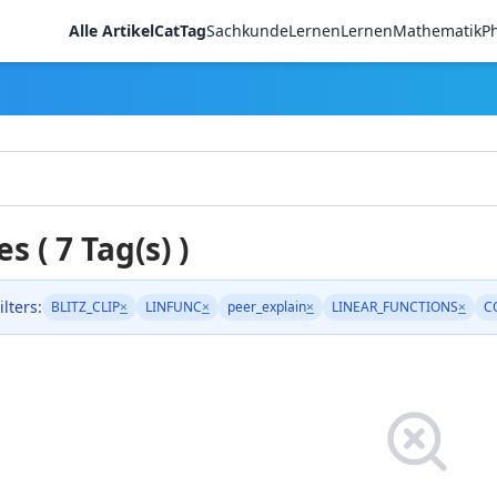
Alle Artikel
CatTag
Sachkunde
LernenLernen
Mathematik
Ph
es ( 7 Tag(s) )
ilters:
BLITZ_CLIP
×
LINFUNC
×
peer_explain
×
LINEAR_FUNCTIONS
×
C