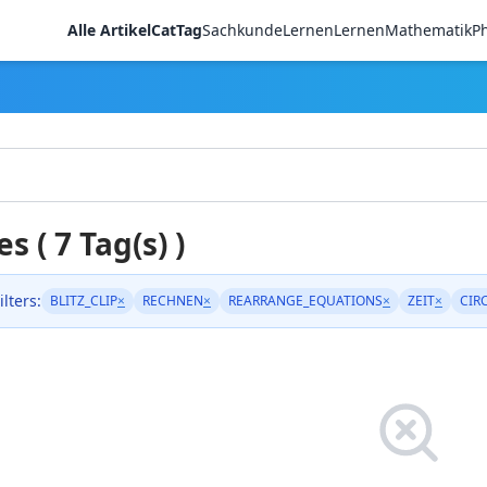
Alle Artikel
CatTag
Sachkunde
LernenLernen
Mathematik
Ph
es ( 7 Tag(s) )
ilters:
BLITZ_CLIP
×
RECHNEN
×
REARRANGE_EQUATIONS
×
ZEIT
×
CIR