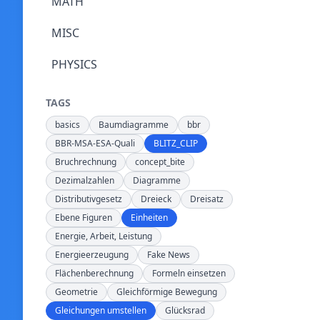
MATH
MISC
PHYSICS
TAGS
basics
Baumdiagramme
bbr
BBR-MSA-ESA-Quali
BLITZ_CLIP
Bruchrechnung
concept_bite
Dezimalzahlen
Diagramme
Distributivgesetz
Dreieck
Dreisatz
Ebene Figuren
Einheiten
Energie, Arbeit, Leistung
Energieerzeugung
Fake News
Flächenberechnung
Formeln einsetzen
Geometrie
Gleichförmige Bewegung
Gleichungen umstellen
Glücksrad