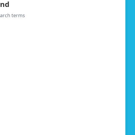
und
search terms