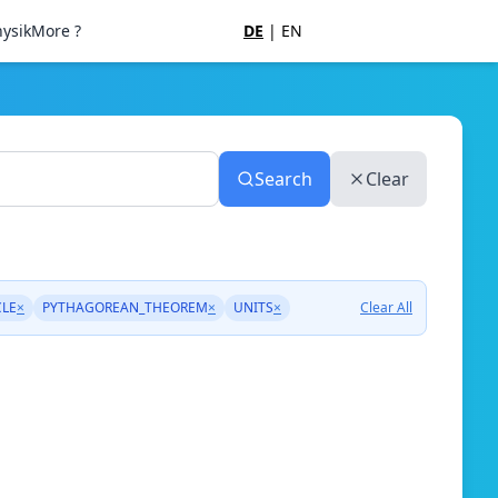
ysik
More ?
DE
|
EN
Search
Clear
CLE
×
PYTHAGOREAN_THEOREM
×
UNITS
×
Clear All