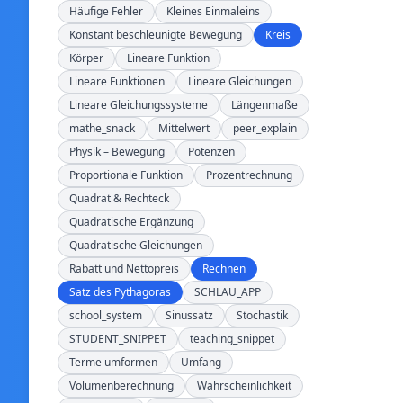
Häufige Fehler
Kleines Einmaleins
Konstant beschleunigte Bewegung
Kreis
Körper
Lineare Funktion
Lineare Funktionen
Lineare Gleichungen
Lineare Gleichungssysteme
Längenmaße
mathe_snack
Mittelwert
peer_explain
Physik – Bewegung
Potenzen
Proportionale Funktion
Prozentrechnung
Quadrat & Rechteck
Quadratische Ergänzung
Quadratische Gleichungen
Rabatt und Nettopreis
Rechnen
Satz des Pythagoras
SCHLAU_APP
school_system
Sinussatz
Stochastik
STUDENT_SNIPPET
teaching_snippet
Terme umformen
Umfang
Volumenberechnung
Wahrscheinlichkeit