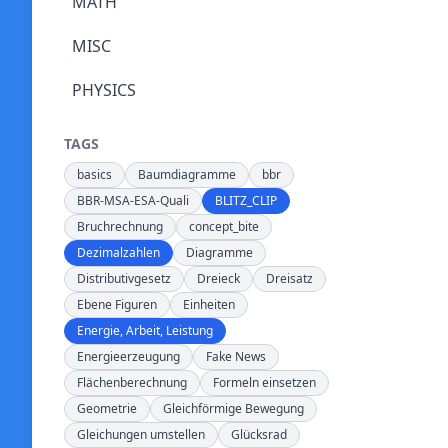
MATH
MISC
PHYSICS
TAGS
basics
Baumdiagramme
bbr
BBR-MSA-ESA-Quali
BLITZ_CLIP
Bruchrechnung
concept_bite
Dezimalzahlen
Diagramme
Distributivgesetz
Dreieck
Dreisatz
Ebene Figuren
Einheiten
Energie, Arbeit, Leistung
Energieerzeugung
Fake News
Flächenberechnung
Formeln einsetzen
Geometrie
Gleichförmige Bewegung
Gleichungen umstellen
Glücksrad