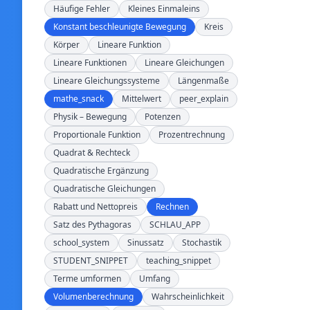
Häufige Fehler
Kleines Einmaleins
Konstant beschleunigte Bewegung
Kreis
Körper
Lineare Funktion
Lineare Funktionen
Lineare Gleichungen
Lineare Gleichungssysteme
Längenmaße
mathe_snack
Mittelwert
peer_explain
Physik – Bewegung
Potenzen
Proportionale Funktion
Prozentrechnung
Quadrat & Rechteck
Quadratische Ergänzung
Quadratische Gleichungen
Rabatt und Nettopreis
Rechnen
Satz des Pythagoras
SCHLAU_APP
school_system
Sinussatz
Stochastik
STUDENT_SNIPPET
teaching_snippet
Terme umformen
Umfang
Volumenberechnung
Wahrscheinlichkeit