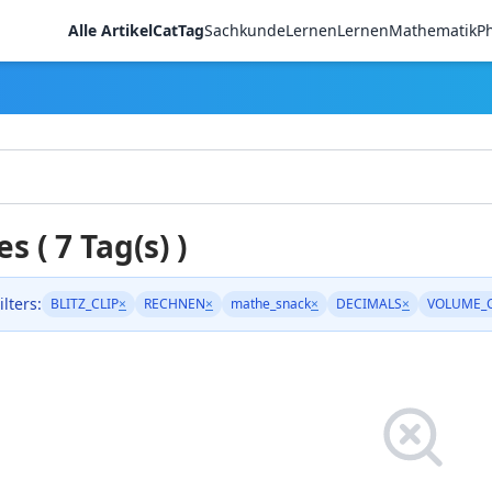
Alle Artikel
CatTag
Sachkunde
LernenLernen
Mathematik
Ph
es ( 7 Tag(s) )
ilters:
BLITZ_CLIP
×
RECHNEN
×
mathe_snack
×
DECIMALS
×
VOLUME_