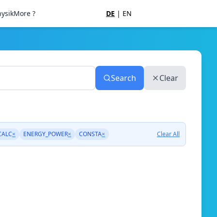
ysik
More ?
DE
|
EN
Search
Clear
CALC
×
ENERGY_POWER
×
CONSTA
×
Clear All