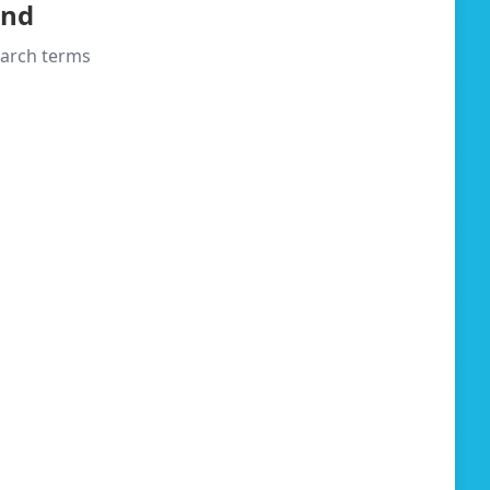
und
search terms