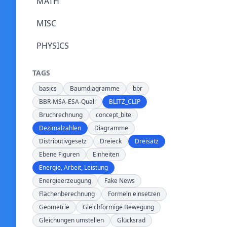
MATH
MISC
PHYSICS
TAGS
basics
Baumdiagramme
bbr
BBR-MSA-ESA-Quali
BLITZ_CLIP
Bruchrechnung
concept_bite
Dezimalzahlen
Diagramme
Distributivgesetz
Dreieck
Dreisatz
Ebene Figuren
Einheiten
Energie, Arbeit, Leistung
Energieerzeugung
Fake News
Flächenberechnung
Formeln einsetzen
Geometrie
Gleichförmige Bewegung
Gleichungen umstellen
Glücksrad