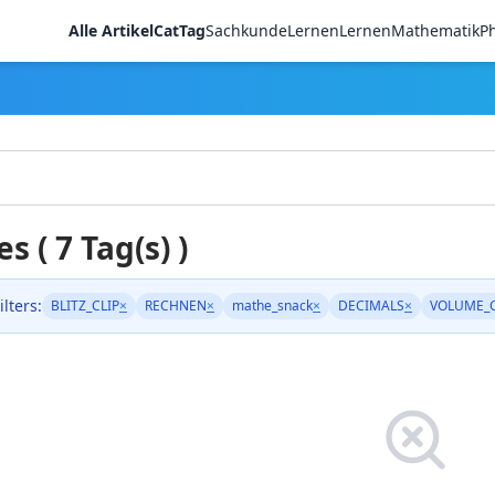
Alle Artikel
CatTag
Sachkunde
LernenLernen
Mathematik
Ph
es ( 7 Tag(s) )
ilters:
BLITZ_CLIP
×
RECHNEN
×
mathe_snack
×
DECIMALS
×
VOLUME_