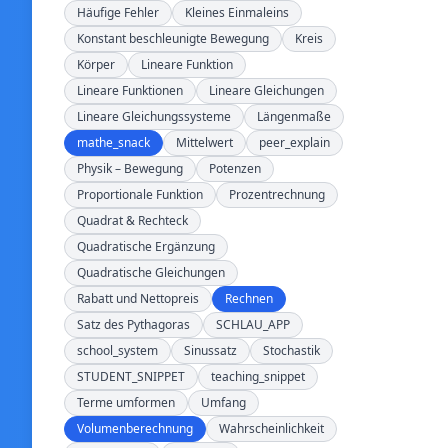
Häufige Fehler
Kleines Einmaleins
Konstant beschleunigte Bewegung
Kreis
Körper
Lineare Funktion
Lineare Funktionen
Lineare Gleichungen
Lineare Gleichungssysteme
Längenmaße
mathe_snack
Mittelwert
peer_explain
Physik – Bewegung
Potenzen
Proportionale Funktion
Prozentrechnung
Quadrat & Rechteck
Quadratische Ergänzung
Quadratische Gleichungen
Rabatt und Nettopreis
Rechnen
Satz des Pythagoras
SCHLAU_APP
school_system
Sinussatz
Stochastik
STUDENT_SNIPPET
teaching_snippet
Terme umformen
Umfang
Volumenberechnung
Wahrscheinlichkeit