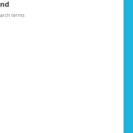
und
search terms