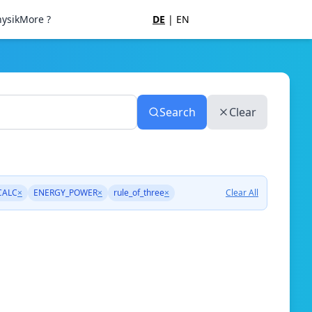
ysik
More ?
DE
|
EN
Search
Clear
CALC
×
ENERGY_POWER
×
rule_of_three
×
Clear All