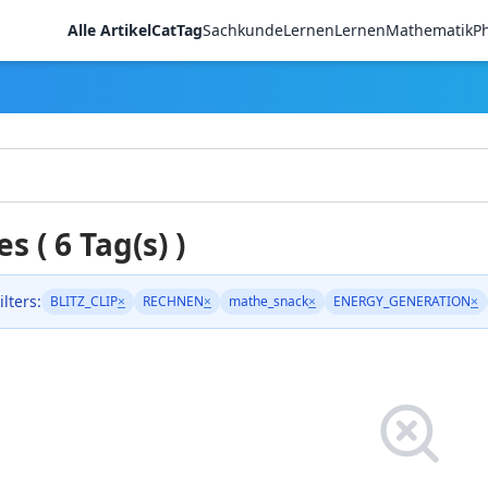
Alle Artikel
CatTag
Sachkunde
LernenLernen
Mathematik
Ph
es ( 6 Tag(s) )
ilters:
BLITZ_CLIP
×
RECHNEN
×
mathe_snack
×
ENERGY_GENERATION
×