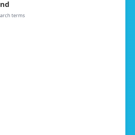
und
search terms