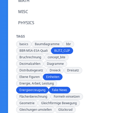
MATH
MISC
PHYSICS
TAGS
basics
Baumdiagramme
bbr
BBR-MSA-ESA-Quali
BLITZ_CLIP
Bruchrechnung
concept_bite
Dezimalzahlen
Diagramme
Distributivgesetz
Dreieck
Dreisatz
Ebene Figuren
Einheiten
Energie, Arbeit, Leistung
Energieerzeugung
Fake News
Flächenberechnung
Formeln einsetzen
Geometrie
Gleichförmige Bewegung
Gleichungen umstellen
Glücksrad