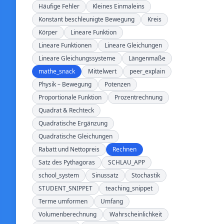
Häufige Fehler
Kleines Einmaleins
Konstant beschleunigte Bewegung
Kreis
Körper
Lineare Funktion
Lineare Funktionen
Lineare Gleichungen
Lineare Gleichungssysteme
Längenmaße
mathe_snack
Mittelwert
peer_explain
Physik – Bewegung
Potenzen
Proportionale Funktion
Prozentrechnung
Quadrat & Rechteck
Quadratische Ergänzung
Quadratische Gleichungen
Rabatt und Nettopreis
Rechnen
Satz des Pythagoras
SCHLAU_APP
school_system
Sinussatz
Stochastik
STUDENT_SNIPPET
teaching_snippet
Terme umformen
Umfang
Volumenberechnung
Wahrscheinlichkeit