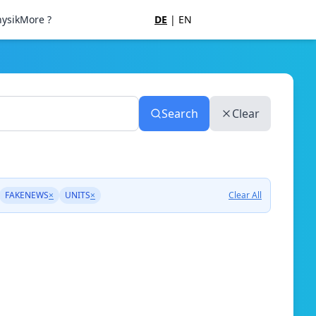
ysik
More ?
DE
|
EN
Search
Clear
FAKENEWS
×
UNITS
×
Clear All