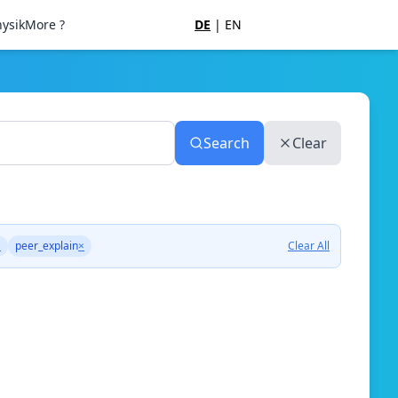
ysik
More ?
DE
|
EN
Search
Clear
×
peer_explain
×
Clear All