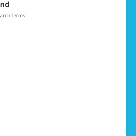
und
search terms