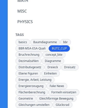
MATH
MISC
PHYSICS
TAGS
basics
Baumdiagramme
bbr
BBR-MSA-ESA-Quali
BLITZ_CLIP
Bruchrechnung
concept_bite
Dezimalzahlen
Diagramme
Distributivgesetz
Dreieck
Dreisatz
Ebene Figuren
Einheiten
Energie, Arbeit, Leistung
Energieerzeugung
Fake News
Flächenberechnung
Formeln einsetzen
Geometrie
Gleichförmige Bewegung
Gleichungen umstellen
Glücksrad