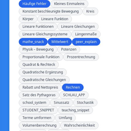
Häufige Fehler
Kleines Einmaleins
Konstant beschleunigte Bewegung
Kreis
Körper
Lineare Funktion
Lineare Funktionen
Lineare Gleichungen
Lineare Gleichungssysteme
Längenmaße
mathe_snack
Mittelwert
peer_explain
Physik – Bewegung
Potenzen
Proportionale Funktion
Prozentrechnung
Quadrat & Rechteck
Quadratische Ergänzung
Quadratische Gleichungen
Rabatt und Nettopreis
Rechnen
Satz des Pythagoras
SCHLAU_APP
school_system
Sinussatz
Stochastik
STUDENT_SNIPPET
teaching_snippet
Terme umformen
Umfang
Volumenberechnung
Wahrscheinlichkeit