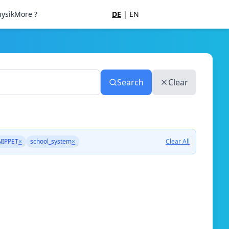
ysik
More ?
DE
|
EN
Search
Clear
IPPET
×
school_system
×
Clear All