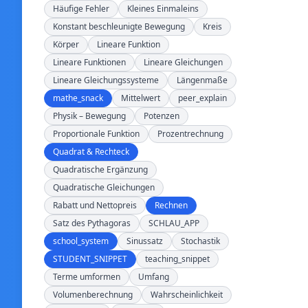
Häufige Fehler
Kleines Einmaleins
Konstant beschleunigte Bewegung
Kreis
Körper
Lineare Funktion
Lineare Funktionen
Lineare Gleichungen
Lineare Gleichungssysteme
Längenmaße
mathe_snack
Mittelwert
peer_explain
Physik – Bewegung
Potenzen
Proportionale Funktion
Prozentrechnung
Quadrat & Rechteck
Quadratische Ergänzung
Quadratische Gleichungen
Rabatt und Nettopreis
Rechnen
Satz des Pythagoras
SCHLAU_APP
school_system
Sinussatz
Stochastik
STUDENT_SNIPPET
teaching_snippet
Terme umformen
Umfang
Volumenberechnung
Wahrscheinlichkeit