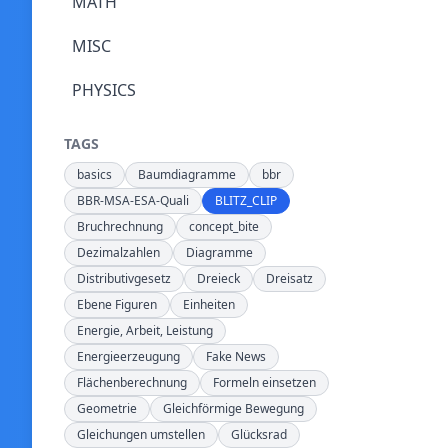
MATH
MISC
PHYSICS
TAGS
basics
Baumdiagramme
bbr
BBR-MSA-ESA-Quali
BLITZ_CLIP
Bruchrechnung
concept_bite
Dezimalzahlen
Diagramme
Distributivgesetz
Dreieck
Dreisatz
Ebene Figuren
Einheiten
Energie, Arbeit, Leistung
Energieerzeugung
Fake News
Flächenberechnung
Formeln einsetzen
Geometrie
Gleichförmige Bewegung
Gleichungen umstellen
Glücksrad