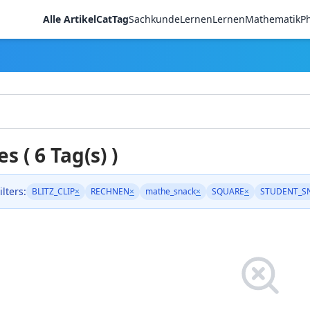
Alle Artikel
CatTag
Sachkunde
LernenLernen
Mathematik
Ph
es ( 6 Tag(s) )
ilters:
BLITZ_CLIP
×
RECHNEN
×
mathe_snack
×
SQUARE
×
STUDENT_SN