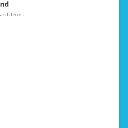
und
search terms